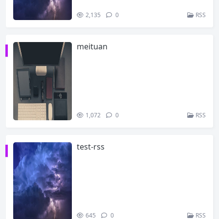
2,135
0
RSS
meituan
1,072
0
RSS
test-rss
645
0
RSS