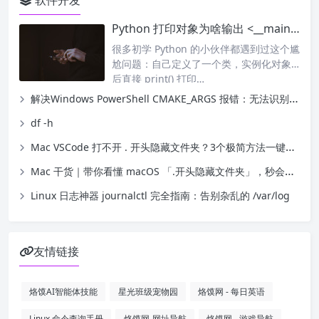
软件开发
Python 打印对象为啥输出 <__main__.XXX object at 0x…>？彻底搞懂对象打印原理
很多初学 Python 的小伙伴都遇到过这个尴
尬问题：自己定义了一个类，实例化对象
后直接 print() 打印…
解决Windows PowerShell CMAKE_ARGS 报错：无法识别 cmdlet、函数、脚本文件
df -h
Mac VSCode 打不开 . 开头隐藏文件夹？3个极简方法一键搞定
Mac 干货｜带你看懂 macOS 「.开头隐藏文件夹」，秒会显示/隐藏技巧
Linux 日志神器 journalctl 完全指南：告别杂乱的 /var/log
友情链接
烙馍AI智能体技能
星光班级宠物园
烙馍网 - 每日英语
Linux 命令查询手册
烙馍网-网址导航
烙馍网 - 游戏导航