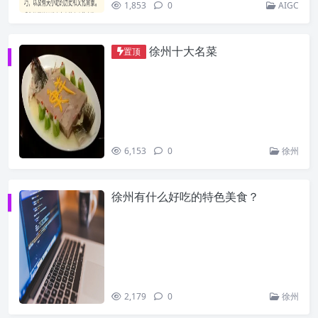
1,853
0
AIGC
徐州十大名菜
置顶
6,153
0
徐州
徐州有什么好吃的特色美食？
2,179
0
徐州