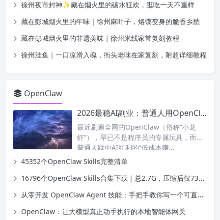
徐州夜市封神✨藏在烟火里的碳水狂欢，逛吃一天不重样
藏在彭城烟火里的年味｜徐州麻叶子，烙馍变身的脆香乡愁
藏在彭城烟火里的非遗美味｜徐州米线家常复刻教程
徐州洼鱼｜一口凉滑入魂，街头老味在家复刻，附超详细教程
OpenClaw
2026最稳AI副业：普通人用OpenClaw赚钱，从0到1落地指南（附真实案例）
最近刷遍全网的OpenClaw（俗称“小龙
虾”），早已不是程序员的专属玩具，而是
普通人踩中AI红利的“低成本赚…
45352个OpenClaw Skills完整清单
16796个OpenClaw Skills合集下载｜总2.7G，压缩后仅738M，覆盖全场景技能
从零开发 OpenClaw Agent 技能：手把手教你写一个可直接运行的天气查询 Skill
OpenClaw：让大模型真正动手执行的本地智能体网关