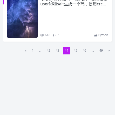
userId和salt生成一个码，使用crc等
算法，并且可以根据这个码获取userI
d，其中salt值固定
618
1
Python
«
1
...
42
43
44
45
46
...
49
»