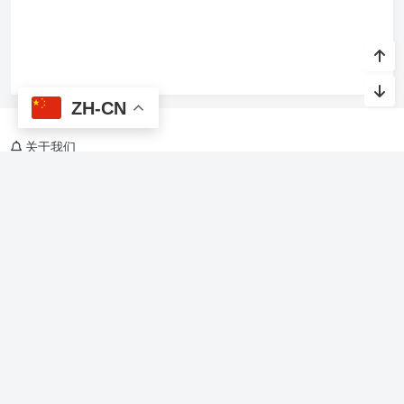
ZH-CN
关于我们
烙馍网，关注AI与生活，Agent Skills、软件开发，美食、旅游、教
育、文化、休闲、娱乐、游戏
友情链接
烙馍AI智能体技能
星光班级宠物园 🐾
Copyright @ 2015-
2026 烙馍网 保留版权所有.
京ICP备16044936号-1
Theme by
Puock