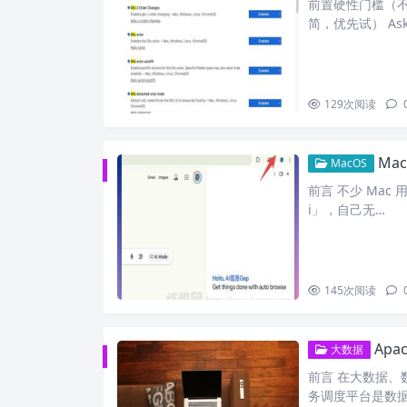
前置硬性门槛（不
简，优先试） Ask
129
次阅读
Mac
MacOS
前言 不少 Mac 用
i」，自己无…
145
次阅读
Apac
大数据
前言 在大数据、
务调度平台是数据