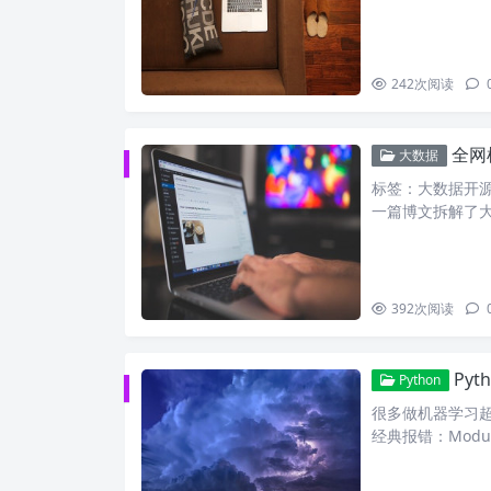
242
次阅读
全网
大数据
标签：大数据开源
一篇博文拆解了
392
次阅读
Pyth
Python
很多做机器学习超
经典报错：Modul