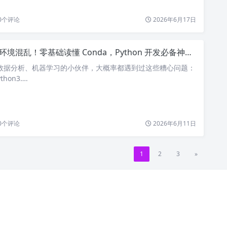
0
个评论
2026年6月17日
环境混乱！零基础读懂 Conda，Python 开发必备神器✨
发、数据分析、机器学习的小伙伴，大概率都遇到过这些糟心问题：
hon3….
0
个评论
2026年6月11日
1
2
3
»