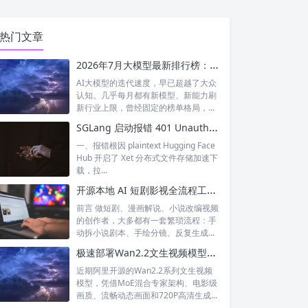
热门文章
2026年7月大模型最新排行榜：神仙打架！国产模型正式跻身全球第一梯队
AI大模型的迭代速度，早已超越了大众
认知。几乎每月都有新模型、新能力刷
新行业上限，曾经固定的榜单格局，如
今每周...
SGLang 启动报错 401 Unauthorized XET CAS 鉴权失败 完整排查与解决
一、报错根因 plaintext Hugging Face
Hub 开启了 Xet 分布式文件存储加速下
载，拉...
开源本地 AI 短剧影视全流程工具｜waoowaoo 完整测评，小说一键生成成片
前言 做短剧、漫画解说、小说改编视频
的创作者，大多都有一套繁琐流程：手
动拆小说剧本、手绘分镜、反复生成统
一人设...
极速部署Wan2.2文生视频模型！SGLang一站式落地教程（含加速优化）
近期阿里开源的Wan2.2系列文生视频
模型，凭借MoE混合专家架构、电影级
画质、流畅动态画面和720P高清生成...