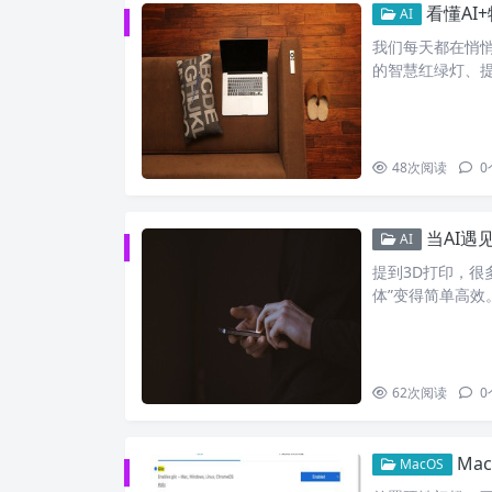
看懂AI
AI
我们每天都在悄
的智慧红绿灯、
48
次阅读
0
当AI遇
AI
提到3D打印，很
体”变得简单高效
62
次阅读
0
Mac
MacOS