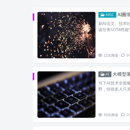
AI圈
AIGC
刷AI论文、技术
该任务SOTA性能”
22
次阅读
0
大模型落地
AI
当下AI技术全面
野，但很多人只关
50
次阅读
0