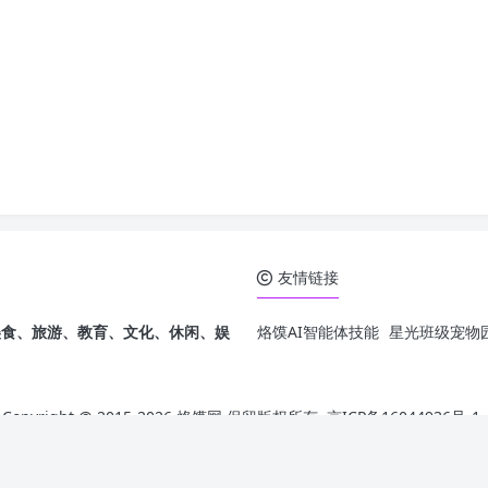
友情链接
发，美食、旅游、教育、文化、休闲、娱
烙馍AI智能体技能
星光班级宠物园
Copyright @ 2015-
2026 烙馍网 保留版权所有.
京ICP备16044936号-1
Theme by
Puock