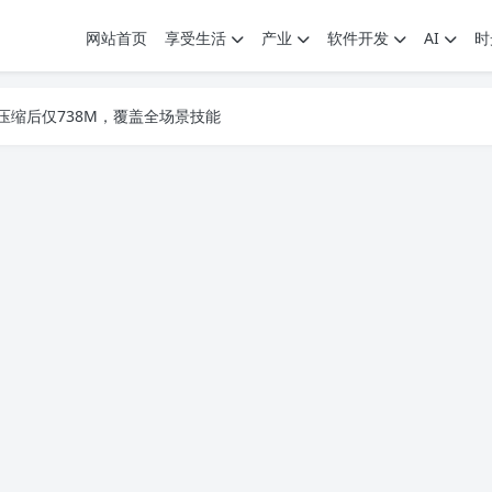
网站首页
享受生活
产业
软件开发
AI
时
.7G，压缩后仅738M，覆盖全场景技能
9个展园即将亮相！
.7G，压缩后仅738M，覆盖全场景技能
9个展园即将亮相！