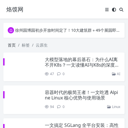
烙馍网
徐州园博园初步开放时间定了！10大建筑群＋49个展园即将亮相！
首页
标签
云原生
大模型落地的幕后基石：为什么AI离
不开K8s？一文读懂AI与K8s的深度绑
定
47
0
AI
容器时代的极简王者！一文吃透 Alpi
ne Linux 核心优势与使用场景
94
0
Linux
一文搞定 SGLang 全平台安装：高性