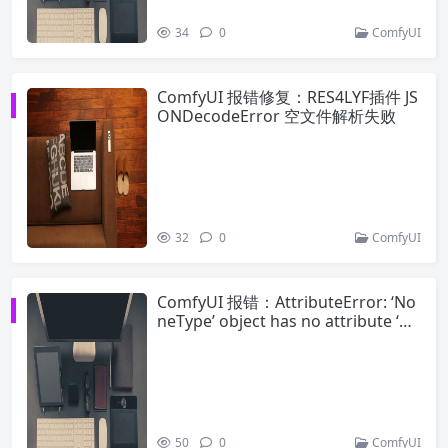
34
0
ComfyUI
ComfyUI 报错修复：RES4LYF插件 JS
ONDecodeError 空文件解析失败
32
0
ComfyUI
ComfyUI 报错：AttributeError: ‘No
neType’ object has no attribute ‘Pa
rams’ 终极解决指南
50
0
ComfyUI