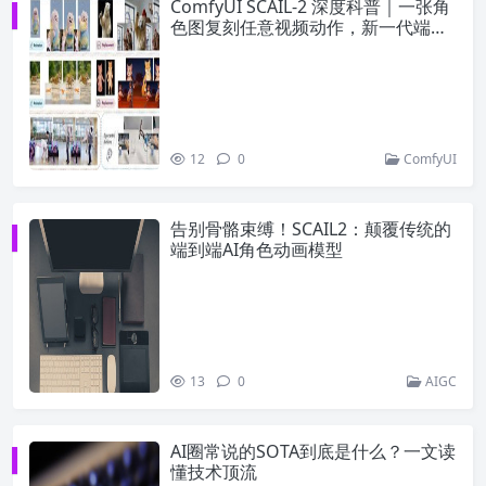
ComfyUI SCAIL-2 深度科普｜一张角
色图复刻任意视频动作，新一代端到
端动作迁移方案
12
0
ComfyUI
告别骨骼束缚！SCAIL2：颠覆传统的
端到端AI角色动画模型
13
0
AIGC
AI圈常说的SOTA到底是什么？一文读
懂技术顶流