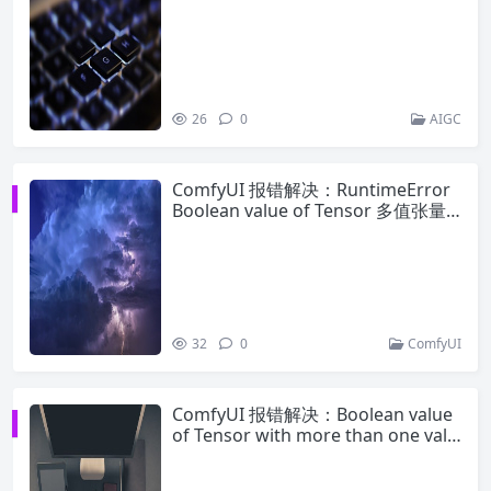
26
0
AIGC
ComfyUI 报错解决：RuntimeError
Boolean value of Tensor 多值张量
布尔歧义问题（Bernini节点专属）
32
0
ComfyUI
ComfyUI 报错解决：Boolean value
of Tensor with more than one valu
e is ambiguous（BerniniConditioni
ng 节点）