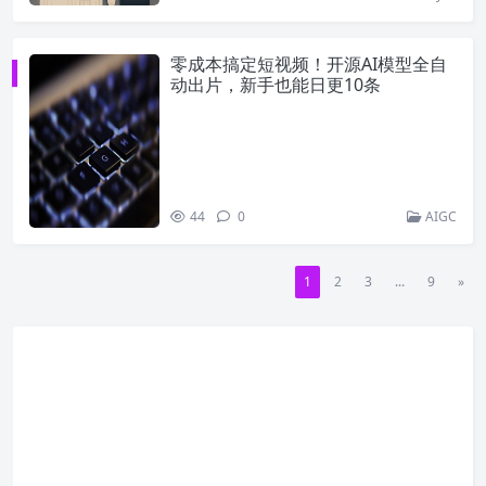
零成本搞定短视频！开源AI模型全自
动出片，新手也能日更10条
44
0
AIGC
1
2
3
...
9
»