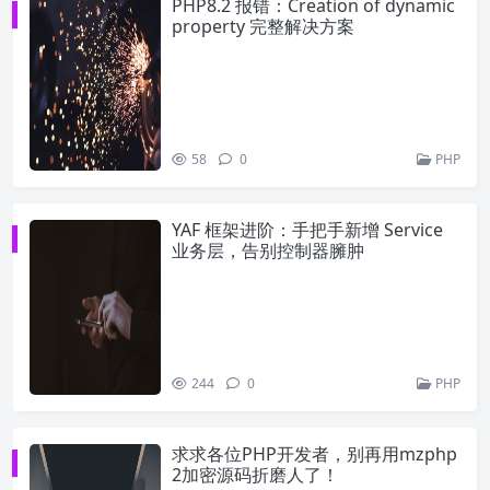
PHP8.2 报错：Creation of dynamic
property 完整解决方案
58
0
PHP
YAF 框架进阶：手把手新增 Service
业务层，告别控制器臃肿
244
0
PHP
求求各位PHP开发者，别再用mzphp
2加密源码折磨人了！