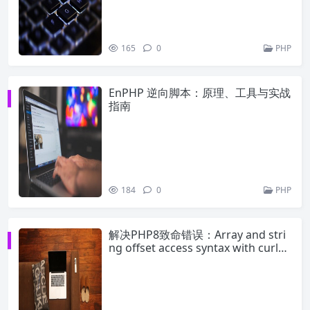
165
0
PHP
EnPHP 逆向脚本：原理、工具与实战
指南
184
0
PHP
解决PHP8致命错误：Array and stri
ng offset access syntax with curly
braces is no longer supported