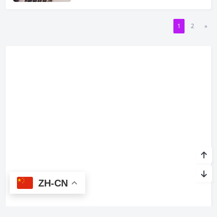
1
2
»
ZH-CN