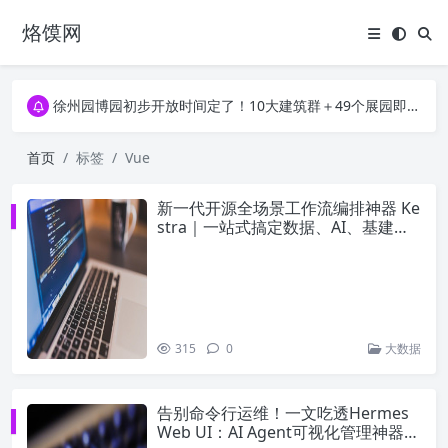
烙馍网
16796个OpenClaw Skills合集下载｜总2.7G，压缩后仅738M，覆盖全场景技能
徐州园博园初步开放时间定了！10大建筑群＋49个展园即将亮相！
16796个OpenClaw Skills合集下载｜总2.7G，压缩后仅738M，覆盖全场景技能
徐州园博园初步开放时间定了！10大建筑群＋49个展园即将亮相！
首页
标签
Vue
新一代开源全场景工作流编排神器 Ke
stra｜一站式搞定数据、AI、基建自
动化
315
0
大数据
告别命令行运维！一文吃透Hermes
Web UI：AI Agent可视化管理神器全