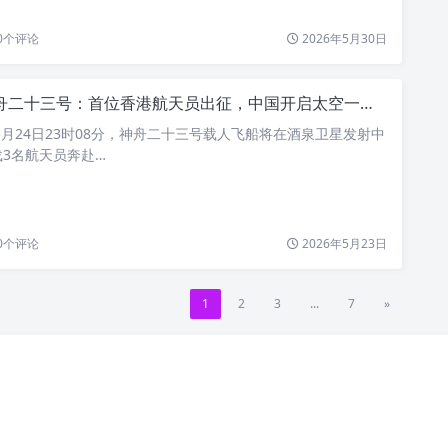
0
个评论
2026年5月30日
舟二十三号：首位香港航天员出征，中国开启太空一年期驻留新时代
年5月24日23时08分，神舟二十三号载人飞船将在酒泉卫星发射中
3名航天员奔赴…
0
个评论
2026年5月23日
1
2
3
...
7
»