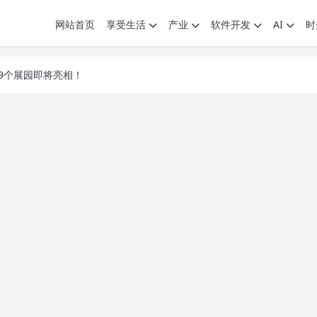
网站首页
享受生活
产业
软件开发
AI
时
.7G，压缩后仅738M，覆盖全场景技能
9个展园即将亮相！
.7G，压缩后仅738M，覆盖全场景技能
9个展园即将亮相！