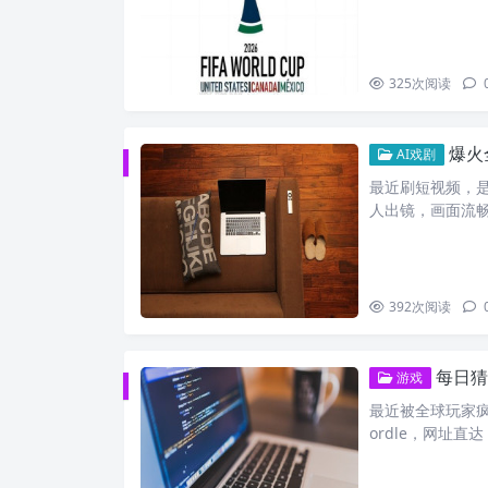
325
次阅读
爆火
AI戏剧
最近刷短视频，
人出镜，画面流
392
次阅读
每日猜
游戏
最近被全球玩家疯狂
ordle，网址直达