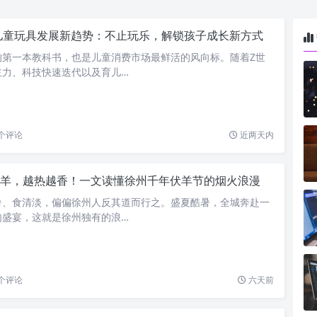
6儿童玩具发展新趋势：不止玩乐，解锁孩子成长新方式
的第一本教科书，也是儿童消费市场最鲜活的风向标。随着Z世
主力、科技快速迭代以及育儿…
个评论
近两天内
羊，越热越香！一文读懂徐州千年伏羊节的烟火浪漫
暑、食清淡，偏偏徐州人反其道而行之。盛夏酷暑，全城奔赴一
肉盛宴，这就是徐州独有的浪…
个评论
六天前