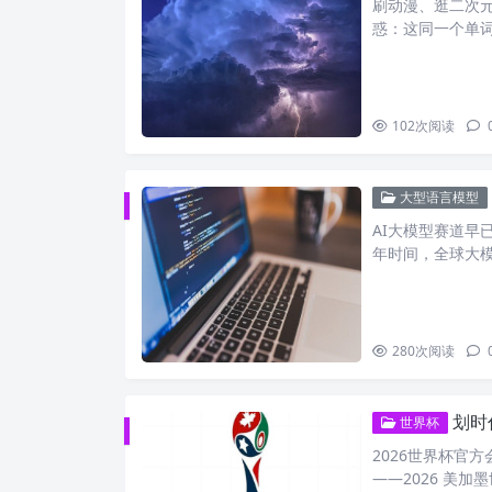
刷动漫、逛二次元
惑：这同一个单
102
次阅读
大型语言模型
AI大模型赛道早
年时间，全球大
280
次阅读
划时代
世界杯
2026世界杯官
——2026 美加