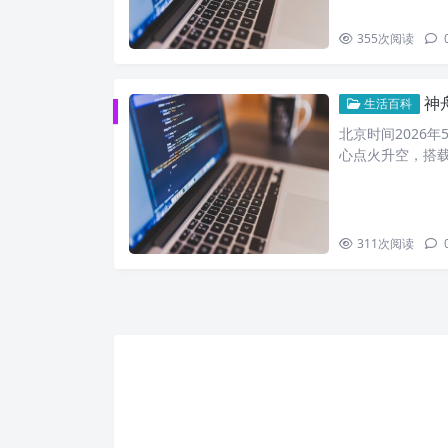
355
次阅读
神
生活百科
北京时间2026
心点火升空，搭载
311
次阅读