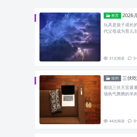
202
教育
玩具是孩子成长
代父母成为育儿
31
次阅读
0
三伏吃
徐州
都说三伏天宜避
场热气腾腾的羊
44
次阅读
0