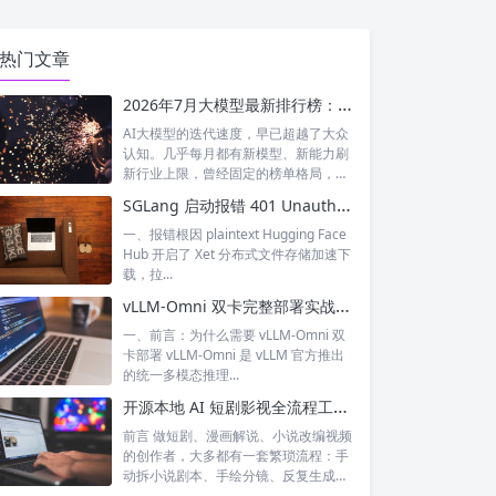
热门文章
2026年7月大模型最新排行榜：神仙打架！国产模型正式跻身全球第一梯队
AI大模型的迭代速度，早已超越了大众
认知。几乎每月都有新模型、新能力刷
新行业上限，曾经固定的榜单格局，如
今每周...
SGLang 启动报错 401 Unauthorized XET CAS 鉴权失败 完整排查与解决
一、报错根因 plaintext Hugging Face
Hub 开启了 Xet 分布式文件存储加速下
载，拉...
vLLM-Omni 双卡完整部署实战：多模态 / 文生图 / 文生视频双卡张量并行落地指南
一、前言：为什么需要 vLLM-Omni 双
卡部署 vLLM-Omni 是 vLLM 官方推出
的统一多模态推理...
开源本地 AI 短剧影视全流程工具｜waoowaoo 完整测评，小说一键生成成片
前言 做短剧、漫画解说、小说改编视频
的创作者，大多都有一套繁琐流程：手
动拆小说剧本、手绘分镜、反复生成统
一人设...