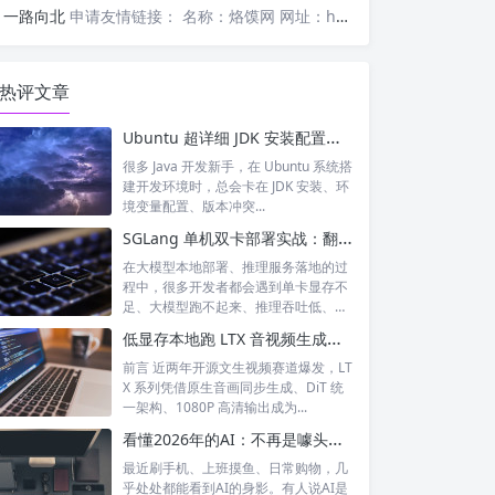
一路向北
申请友情链接： 名称：烙馍网 网址：https://www.luomor.com/ 已添加文心AIGC
热评文章
Ubuntu 超详细 JDK 安装配置教程（零基础一键搞定）
很多 Java 开发新手，在 Ubuntu 系统搭
建开发环境时，总会卡在 JDK 安装、环
境变量配置、版本冲突...
SGLang 单机双卡部署实战：翻倍显存、提速大模型推理
在大模型本地部署、推理服务落地的过
程中，很多开发者都会遇到单卡显存不
足、大模型跑不起来、推理吞吐低、延
迟高的痛...
低显存本地跑 LTX 音视频生成！rockapaper LTX-2.3-Distilled FP8 蒸馏模型全解析
前言 近两年开源文生视频赛道爆发，LT
X 系列凭借原生音画同步生成、DiT 统
一架构、1080P 高清输出成为...
看懂2026年的AI：不再是噱头，而是融入日常的智能伙伴
最近刷手机、上班摸鱼、日常购物，几
乎处处都能看到AI的身影。有人说AI是