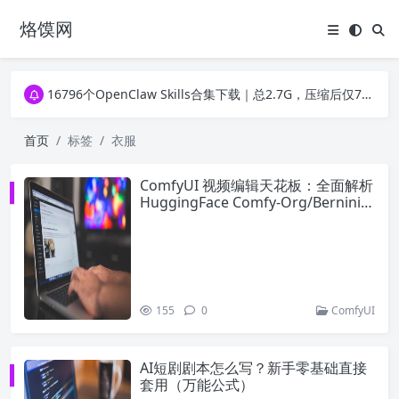
烙馍网
16796个OpenClaw Skills合集下载｜总2.7G，压缩后仅738M，覆盖全场景技能
徐州园博园初步开放时间定了！10大建筑群＋49个展园即将亮相！
16796个OpenClaw Skills合集下载｜总2.7G，压缩后仅738M，覆盖全场景技能
徐州园博园初步开放时间定了！10大建筑群＋49个展园即将亮相！
首页
标签
衣服
ComfyUI 视频编辑天花板：全面解析
HuggingFace Comfy-Org/Bernini-R
字节开源全能视频模型
155
0
ComfyUI
AI短剧剧本怎么写？新手零基础直接
套用（万能公式）