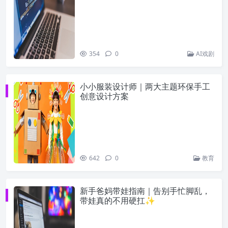
354
0
AI戏剧
小小服装设计师｜两大主题环保手工
创意设计方案
642
0
教育
新手爸妈带娃指南｜告别手忙脚乱，
带娃真的不用硬扛✨