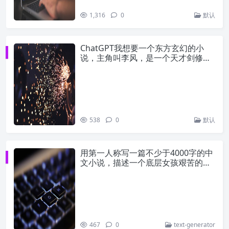
1,316
0
默认
ChatGPT我想要一个东方玄幻的小
说，主角叫李风，是一个天才剑修，
故事发生在一个修仙者和魔族争斗的
世界。
538
0
默认
用第一人称写一篇不少于4000字的中
文小说，描述一个底层女孩艰苦的活
着
467
0
text-generator