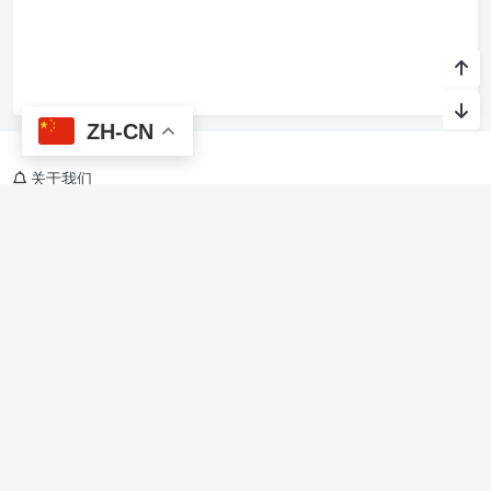
ZH-CN
关于我们
烙馍网，关注AI与生活，Agent Skills、软件开发，美食、旅游、教
育、文化、休闲、娱乐、游戏
友情链接
烙馍AI智能体技能
星光班级宠物园 🐾
Copyright @ 2015-
2026 烙馍网 保留版权所有.
京ICP备16044936号-1
Theme by
Puock