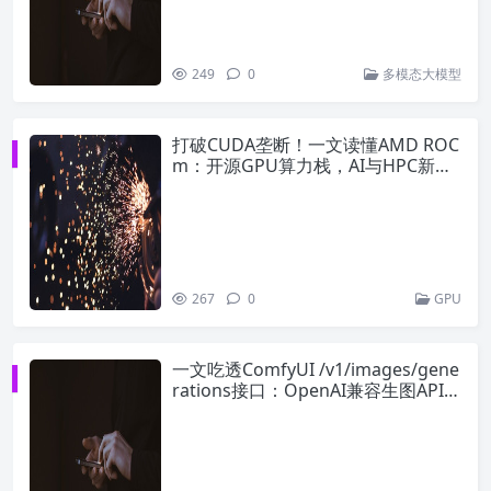
249
0
多模态大模型
打破CUDA垄断！一文读懂AMD ROC
m：开源GPU算力栈，AI与HPC新选
择
267
0
GPU
一文吃透ComfyUI /v1/images/gene
rations接口：OpenAI兼容生图API全
解析