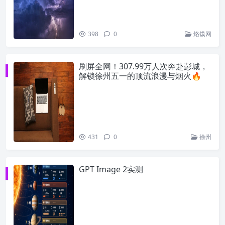
398
0
烙馍网
刷屏全网！307.99万人次奔赴彭城，
解锁徐州五一的顶流浪漫与烟火🔥
431
0
徐州
GPT Image 2实测