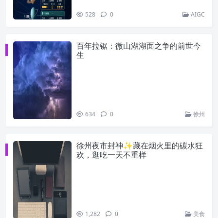
528
0
AIGC
百年拉锯：微山湖湖面之争的前世今
生
634
0
徐州
徐州夜市封神✨藏在烟火里的碳水狂
欢，逛吃一天不重样
1,282
0
美食