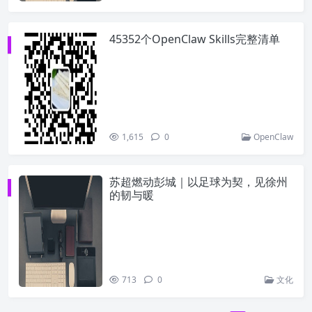
45352个OpenClaw Skills完整清单
1,615
0
OpenClaw
苏超燃动彭城｜以足球为契，见徐州
的韧与暖
713
0
文化