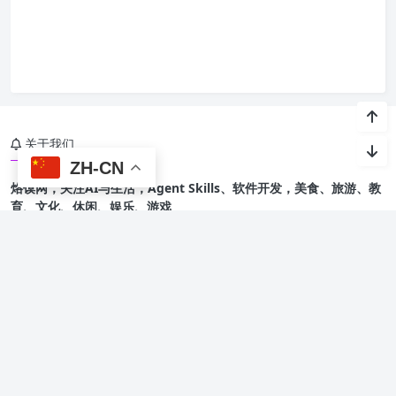
关于我们
ZH-CN
烙馍网，关注AI与生活，Agent Skills、软件开发，美食、旅游、教
育、文化、休闲、娱乐、游戏
友情链接
烙馍AI智能体技能
星光班级宠物园 🐾
Copyright @ 2015-
2026 烙馍网 保留版权所有.
京ICP备16044936号-1
Theme by
Puock