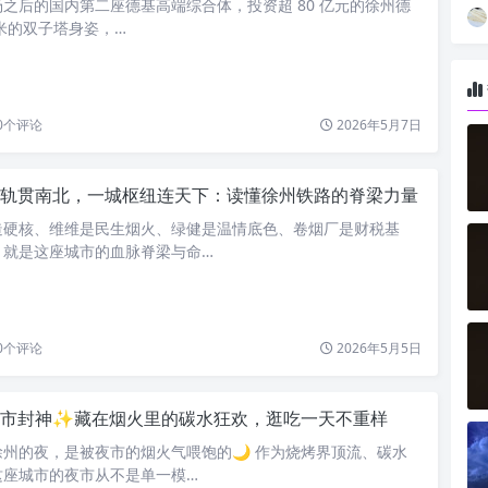
之后的国内第二座德基高端综合体，投资超 80 亿元的徐州德
 米的双子塔身姿，…
0
个评论
2026年5月7日
轨贯南北，一城枢纽连天下：读懂徐州铁路的脊梁力量
造硬核、维维是民生烟火、绿健是温情底色、卷烟厂是财税基
，就是这座城市的血脉脊梁与命…
0
个评论
2026年5月5日
夜市封神✨藏在烟火里的碳水狂欢，逛吃一天不重样
州的夜，是被夜市的烟火气喂饱的🌙 作为烧烤界顶流、碳水
这座城市的夜市从不是单一模…