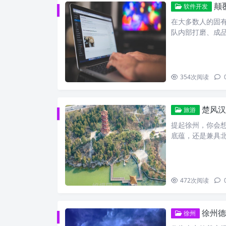
颠覆
软件开发
在大多数人的固
队内部打磨、成
354
次阅读
楚风汉
旅游
提起徐州，你会想
底蕴，还是兼具
472
次阅读
徐州德
徐州