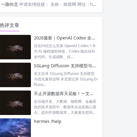
一路向北
申请友情链接： 名称：烙馍网 网址：https://www.luomor.com/ 已添加文心AIGC
热评文章
2026最新｜OpenAI Codex 全平台保姆级安装教程（Windows/Mac/Linux）
还在纠结怎么安装 OpenAI Codex？作
为 AI 编程辅助神器，Codex 能自动补
全代码、生成函数、排...
SGLang Diffusion 支持模型与优化兼容矩阵
本文目录 SGLang Diffusion 支持模型
与优化兼容说明 本页面记录 SGLang Di
ffusio...
不止开源数据库天花板！一文读懂 PostgreSQL 的硬核实力
在后端开发、大数据、物联网、金融系
统的技术选型中，数据库永远是核心基
石。提到开源数据库，大家最先想到的
往往是M...
hermes /help