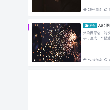
530
次阅读
AI绘图
原创
烙馍网原创，转
事，生成一个描述
597
次阅读