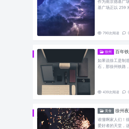
作为南京德基广场
基广场正以 259
790
次阅读
百年铁
徐州
如果说徐工是制
石，那徐州铁路
439
次阅读
徐州
美食
谁懂啊家人们！徐
爱好者的天堂，