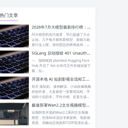
热门文章
2026年7月大模型最新排行榜：神仙打架！国产模型正式跻身全球第一梯队
AI大模型的迭代速度，早已超越了大众
认知。几乎每月都有新模型、新能力刷
新行业上限，曾经固定的榜单格局，如
今每周...
SGLang 启动报错 401 Unauthorized XET CAS 鉴权失败 完整排查与解决
一、报错根因 plaintext Hugging Face
Hub 开启了 Xet 分布式文件存储加速下
载，拉...
开源本地 AI 短剧影视全流程工具｜waoowaoo 完整测评，小说一键生成成片
前言 做短剧、漫画解说、小说改编视频
的创作者，大多都有一套繁琐流程：手
动拆小说剧本、手绘分镜、反复生成统
一人设...
极速部署Wan2.2文生视频模型！SGLang一站式落地教程（含加速优化）
近期阿里开源的Wan2.2系列文生视频
模型，凭借MoE混合专家架构、电影级
画质、流畅动态画面和720P高清生成...