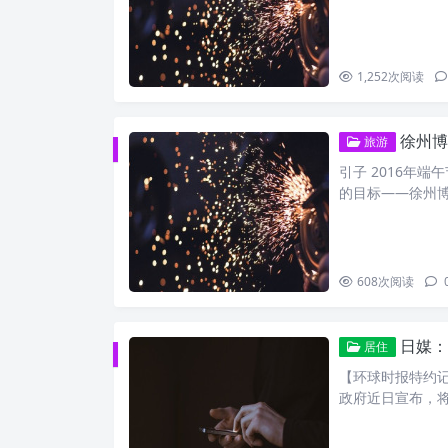
1,252
次阅读
徐州博
旅游
引子 2016年
的目标——徐州
608
次阅读
日媒：
居住
【环球时报特约记
政府近日宣布，将