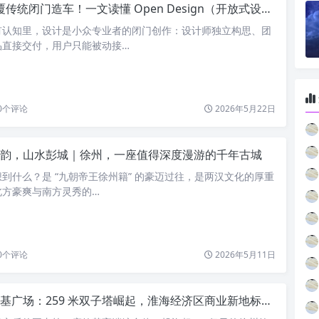
传统闭门造车！一文读懂 Open Design（开放式设计）：未来设计的底层趋势
有认知里，设计是小众专业者的闭门创作：设计师独立构思、团
品直接交付，用户只能被动接…
0
个评论
2026年5月22日
韵，山水彭城｜徐州，一座值得深度漫游的千年古城
到什么？是 “九朝帝王徐州籍” 的豪迈过往，是两汉文化的厚重
北方豪爽与南方灵秀的…
0
个评论
2026年5月11日
基广场：259 米双子塔崛起，淮海经济区商业新地标即将启幕