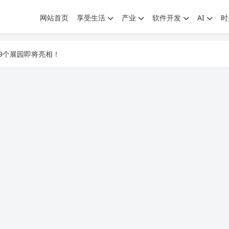
网站首页
享受生活
产业
软件开发
AI
时
.7G，压缩后仅738M，覆盖全场景技能
9个展园即将亮相！
.7G，压缩后仅738M，覆盖全场景技能
9个展园即将亮相！