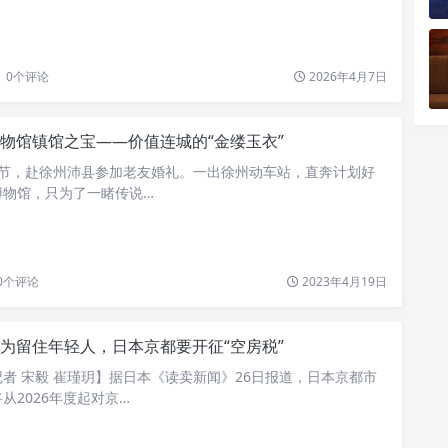
0
个评论
2026年4月7日
物馆镇馆之宝——价值连城的“金缕玉衣”
端午节，赴徐州沛县参加老友婚礼。一出徐州动车站，直奔计划好
博物馆，只为了一睹传说…
0
个评论
2023年4月19日
为留住年轻人，日本京都要开征“空房税”
者 宋毅 崔瑾玥】据日本《读卖新闻》26日报道，日本京都市
从2026年度起对京…