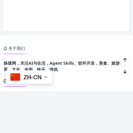
关于我们
烙馍网，关注AI与生活，Agent Skills、软件开发，美食、旅游、教
育、文化、休闲、娱乐、游戏
ZH-CN
友情链接
烙馍AI智能体技能
星光班级宠物园 🐾
Copyright @ 2015-
2026 烙馍网 保留版权所有.
京ICP备16044936号-1
Theme by
Puock