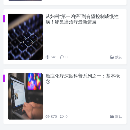
从妇科“第一凶癌”到有望控制成慢性
病！卵巢癌治疗最新进展
641
0
默认
癌症化疗深度科普系列之一：基本概
念
870
0
默认