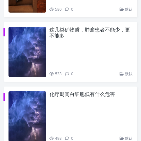
580
0
默认
这几类矿物质，肿瘤患者不能少，更
不能多
533
0
默认
化疗期间白细胞低有什么危害
498
0
默认