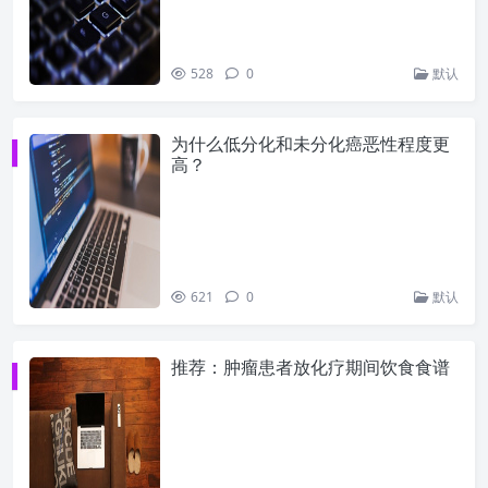
528
0
默认
为什么低分化和未分化癌恶性程度更
高？
621
0
默认
推荐：肿瘤患者放化疗期间饮食食谱