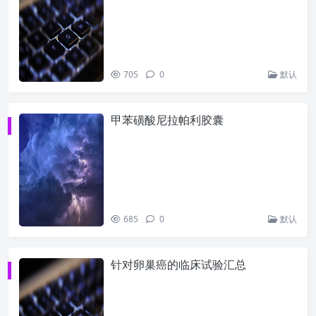
705
0
默认
甲苯磺酸尼拉帕利胶囊
685
0
默认
针对卵巢癌的临床试验汇总