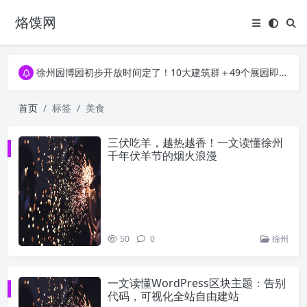
烙馍网
16796个OpenClaw Skills合集下载｜总2.7G，压缩后仅738M，覆盖全场景技能
徐州园博园初步开放时间定了！10大建筑群＋49个展园即将亮相！
16796个OpenClaw Skills合集下载｜总2.7G，压缩后仅738M，覆盖全场景技能
徐州园博园初步开放时间定了！10大建筑群＋49个展园即将亮相！
首页
标签
美食
三伏吃羊，越热越香！一文读懂徐州
千年伏羊节的烟火浪漫
50
0
徐州
一文读懂WordPress区块主题：告别
代码，可视化全站自由建站