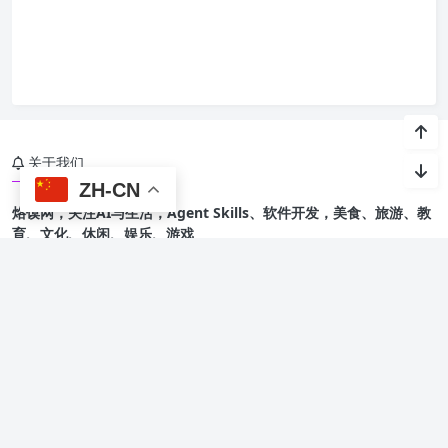
关于我们
ZH-CN
烙馍网，关注AI与生活，Agent Skills、软件开发，美食、旅游、教
育、文化、休闲、娱乐、游戏
友情链接
烙馍AI智能体技能
星光班级宠物园 🐾
Copyright @ 2015-
2026 烙馍网 保留版权所有.
京ICP备16044936号-1
Theme by
Puock