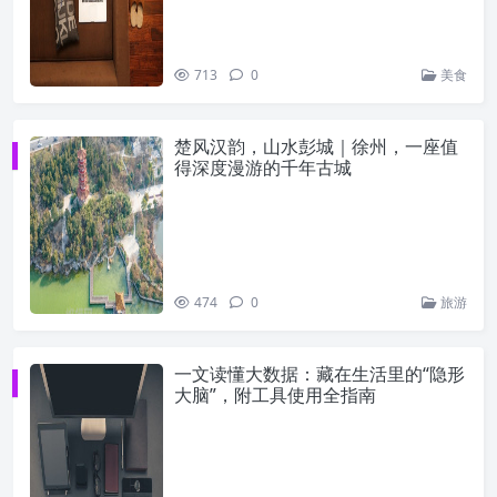
713
0
美食
楚风汉韵，山水彭城｜徐州，一座值
得深度漫游的千年古城
474
0
旅游
一文读懂大数据：藏在生活里的“隐形
大脑”，附工具使用全指南