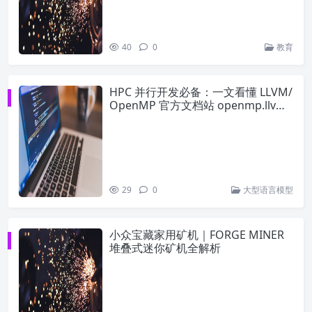
40
0
教育
HPC 并行开发必备：一文看懂 LLVM/
OpenMP 官方文档站 openmp.llvm.
org
29
0
大型语言模型
小众宝藏家用矿机｜FORGE MINER
堆叠式迷你矿机全解析