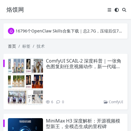
烙馍网
16796个OpenClaw Skills合集下载｜总2.7G，压缩后仅738M，覆盖全场景技能
徐州园博园初步开放时间定了！10大建筑群＋49个展园即将亮相！
16796个OpenClaw Skills合集下载｜总2.7G，压缩后仅738M，覆盖全场景技能
徐州园博园初步开放时间定了！10大建筑群＋49个展园即将亮相！
首页
标签
技术
ComfyUI SCAIL-2 深度科普｜一张角
色图复刻任意视频动作，新一代端到
端动作迁移方案
6
0
ComfyUI
MiniMax H3 深度解析：开源视频模
型新王，全模态生成的里程碑