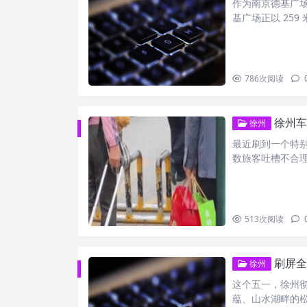
作为南京德基广场
基广场正以 259
786
次阅读
徐州车
徐州
最近刷到一个特
数旅客吐槽不合理
513
次阅读
刷屏全网
徐州
这个五一，徐州
蕴、山水湖畔的