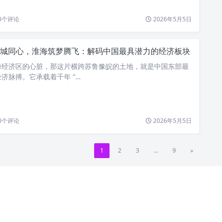
0
个评论
2026年5月5日
城同心，淮海筑梦腾飞：解码中国最具潜力的经济板块
海经济区的心脏，那这片横跨苏鲁豫皖的土地，就是中国东部最
济脉搏。它承载着千年 “…
0
个评论
2026年5月5日
1
2
3
...
9
»