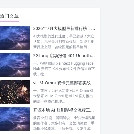
热门文章
2026年7月大模型最新排行榜：神仙打架！国产模型正式跻身全球第一梯队
AI大模型的迭代速度，早已超越了大众
认知。几乎每月都有新模型、新能力刷
新行业上限，曾经固定的榜单格局，如
今每周...
SGLang 启动报错 401 Unauthorized XET CAS 鉴权失败 完整排查与解决
一、报错根因 plaintext Hugging Face
Hub 开启了 Xet 分布式文件存储加速下
载，拉...
vLLM-Omni 双卡完整部署实战：多模态 / 文生图 / 文生视频双卡张量并行落地指南
一、前言：为什么需要 vLLM-Omni 双
卡部署 vLLM-Omni 是 vLLM 官方推出
的统一多模态推理...
开源本地 AI 短剧影视全流程工具｜waoowaoo 完整测评，小说一键生成成片
前言 做短剧、漫画解说、小说改编视频
的创作者，大多都有一套繁琐流程：手
动拆小说剧本、手绘分镜、反复生成统
一人设...