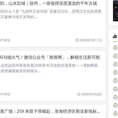
韵，山水彭城｜徐州，一座值得深度漫游的千年古城
到什么？是 “九朝帝王徐州籍” 的豪迈过往，是两汉文化的厚重
北方豪爽与南方灵秀的…
0
个评论
2026年5月11日
AI与烟火气！微信公众号「烙馍网」，解锁生活新可能
会想起徐州那道有着2000多年历史的非遗美食——薄如蝉翼、
菜香便藏着最质朴的烟火…
0
个评论
2026年5月8日
基广场：259 米双子塔崛起，淮海经济区商业新地标即将启幕