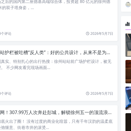
之后的国内第二座德基高端综合体，投资超 80 亿元的徐州德
 米的双子塔身姿，…
0
个评论
2026年5月7日
站护栏被吐槽“反人类”：好的公共设计，从来不是为难普通人
别真实、特别扎心的出行热搜：徐州站站前广场护栏设计，被无
。 不少网友看完现场画面…
0
个评论
2026年5月7日
！307.99万人次奔赴彭城，解锁徐州五一的顶流浪漫与烟火🔥
彻底火出了圈！ 没有过度的商业化喧嚣，只有千年汉韵的温柔底
松弛惬意、街巷市井的滚烫…