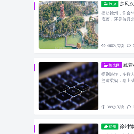
楚风汉
旅游
提起徐州，你会想
底蕴，还是兼具
468
次阅读
藏着
烙馍网
提到烙馍，多数人
筋道柔韧，卷上
389
次阅读
徐州德
徐州