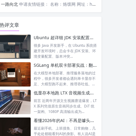
一路向北
申请友情链接： 名称：烙馍网 网址：https://www.luomor.com/ 已添加文心AIGC
热评文章
Ubuntu 超详细 JDK 安装配置教程（零基础一键搞定）
很多 Java 开发新手，在 Ubuntu 系统搭
建开发环境时，总会卡在 JDK 安装、环
境变量配置、版本冲突...
SGLang 单机双卡部署实战：翻倍显存、提速大模型推理
在大模型本地部署、推理服务落地的过
程中，很多开发者都会遇到单卡显存不
足、大模型跑不起来、推理吞吐低、延
迟高的痛...
低显存本地跑 LTX 音视频生成！rockapaper LTX-2.3-Distilled FP8 蒸馏模型全解析
前言 近两年开源文生视频赛道爆发，LT
X 系列凭借原生音画同步生成、DiT 统
一架构、1080P 高清输出成为...
看懂2026年的AI：不再是噱头，而是融入日常的智能伙伴
最近刷手机、上班摸鱼、日常购物，几
乎处处都能看到AI的身影。有人说AI是