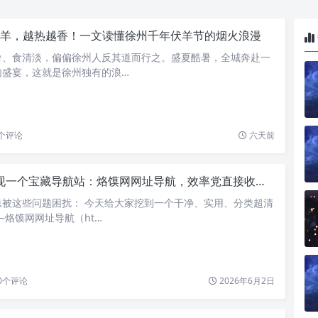
羊，越热越香！一文读懂徐州千年伏羊节的烟火浪漫
暑、食清淡，偏偏徐州人反其道而行之。盛夏酷暑，全城奔赴一
肉盛宴，这就是徐州独有的浪…
个评论
六天前
现一个宝藏导航站：烙馍网网址导航，效率党直接收藏！
总被这些问题困扰： 今天给大家挖到一个干净、实用、分类超清
—烙馍网网址导航（ht…
0
个评论
2026年6月2日