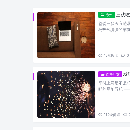
三伏吃
徐州
都说三伏天宜避
场热气腾腾的羊
43
次阅读
0
发
软件开发
平时上网是不是
晰的网址导航 —
210
次阅读