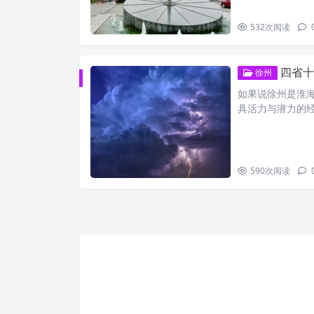
532
次阅读
四省十
徐州
如果说徐州是淮
具活力与潜力的经
590
次阅读