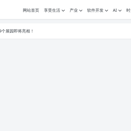
网站首页
享受生活
产业
软件开发
AI
时
.7G，压缩后仅738M，覆盖全场景技能
9个展园即将亮相！
.7G，压缩后仅738M，覆盖全场景技能
9个展园即将亮相！