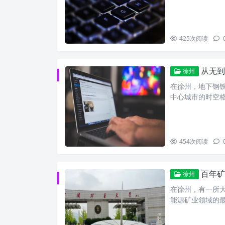
425
次阅读
从无到
徐州
在徐州，地下钢
中心城市的时空
454
次阅读
百年矿
徐州
在徐州，有一所
能源矿业领域的