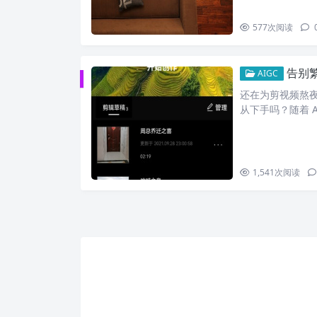
577
次阅读
告别繁琐
AIGC
还在为剪视频熬夜
从下手吗？随着 A
1,541
次阅读