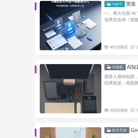
突发！
Agent
一、两大头部 AI
包率先发布《智
491
次阅读
AI
AI戏剧
很多人做AI短剧
结果就是：画面
302
次阅读
Go
软件开发