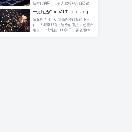
新时代的风口，有人觉得AI离自己很
远，...
一文吃透OpenAI Triton-Lang：高性能GPU内核极简开发神器
做深度学习、GPU高性能计算的小伙
伴，大概率都有过这样的痛点： 想要自
定义一个高性能GPU算子，要么用PyT
o...