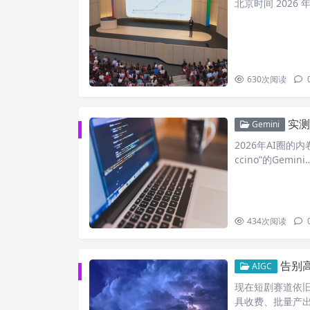
北京时间 2026 年 
630
次阅读
实测封神
Gemini
2026年AI圈的
ccino”的Gemini
434
次阅读
告别高
AIGC
现在短剧赛道依
具收费、批量产出