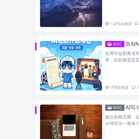
1,470
次阅读
告别M
AIGC
近两年短剧赛道
单，短剧都是妥妥
758
次阅读
AI写
AIGC
最近刷网文圈、自
分钟写完一整本