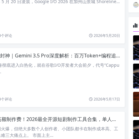
5 月 20 日凌晨，Google I/O 2026 在加州山景城 Shoreline…
0
个评论
2026年5月20日
｜Gemini 3.5 Pro深度解析：百万Token+编程追平GPT-5.5，2026最值得冲的AI神器
内卷彻底进入白热化，就在谷歌I/O开发者大会前夕，代号“Cappu
…
0
个评论
2026年5月17日
额制作费！2026最全开源短剧制作工具合集，单人也能打造短剧流水线
旧火爆，但绝大多数个人创作者、小团队都卡在制作成本高、工
难三大痛点上。 市面上主…