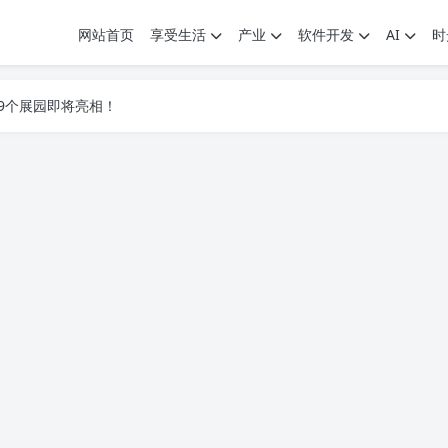
网站首页
享受生活
产业
软件开发
AI
时
.7G，压缩后仅738M，覆盖全场景技能
9个展园即将亮相！
.7G，压缩后仅738M，覆盖全场景技能
9个展园即将亮相！