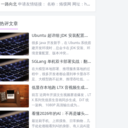
一路向北
申请友情链接： 名称：烙馍网 网址：https://www.luomor.com/ 已添加文心AIGC
热评文章
Ubuntu 超详细 JDK 安装配置教程（零基础一键搞定）
很多 Java 开发新手，在 Ubuntu 系统搭
建开发环境时，总会卡在 JDK 安装、环
境变量配置、版本冲突...
SGLang 单机双卡部署实战：翻倍显存、提速大模型推理
在大模型本地部署、推理服务落地的过
程中，很多开发者都会遇到单卡显存不
足、大模型跑不起来、推理吞吐低、延
迟高的痛...
低显存本地跑 LTX 音视频生成！rockapaper LTX-2.3-Distilled FP8 蒸馏模型全解析
前言 近两年开源文生视频赛道爆发，LT
X 系列凭借原生音画同步生成、DiT 统
一架构、1080P 高清输出成为...
看懂2026年的AI：不再是噱头，而是融入日常的智能伙伴
最近刷手机、上班摸鱼、日常购物，几
乎处处都能看到AI的身影。有人说AI是