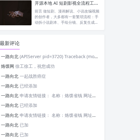
开源本地 AI 短剧影视全流程工具｜waoowaoo 完整测评，小说一键生成成片
前言 做短剧、漫画解说、小说改编视频
的创作者，大多都有一套繁琐流程：手
动拆小说剧本、手绘分镜、反复生成统
一人设...
最新评论
一路向北
(APIServer pid=3720) Traceback (most recent cal
烙馍网
徐工徐工，祝您成功
一路向北
一起战胜癌症
一路向北
已经添加
一路向北
申请友情链接： 名称：烙馍省钱 网址：https://tb-m.luomor.com/ 已添加文心AIGC
一路向北
已经添加
一路向北
申请友情链接： 名称：烙馍省钱 网址：https://tb-m.luomor.com/ 已添加烙馍网
一路向北
已加
一路向北
已加