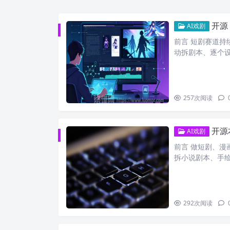
开源 A
AI戏剧
前言 短剧赛道
动拆剧本、逐个
257
次阅读
开源本
AI戏剧
前言 做短剧、
拆小说剧本、手
292
次阅读