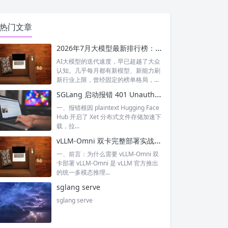
热门文章
2026年7月大模型最新排行榜：神仙打架！国产模型正式跻身全球第一梯队
AI大模型的迭代速度，早已超越了大众
认知。几乎每月都有新模型、新能力刷
新行业上限，曾经固定的榜单格局，如
今每周...
SGLang 启动报错 401 Unauthorized XET CAS 鉴权失败 完整排查与解决
一、报错根因 plaintext Hugging Face
Hub 开启了 Xet 分布式文件存储加速下
载，拉...
vLLM-Omni 双卡完整部署实战：多模态 / 文生图 / 文生视频双卡张量并行落地指南
一、前言：为什么需要 vLLM-Omni 双
卡部署 vLLM-Omni 是 vLLM 官方推出
的统一多模态推理...
sglang serve
sglang serve