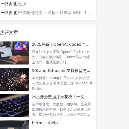
一路向北
已加
一路向北
申请友情链接： 名称：烙馍网 网址：https://www.luomor.com/ 已添加文心AIGC
热评文章
2026最新｜OpenAI Codex 全平台保姆级安装教程（Windows/Mac/Linux）
还在纠结怎么安装 OpenAI Codex？作
为 AI 编程辅助神器，Codex 能自动补
全代码、生成函数、排...
SGLang Diffusion 支持模型与优化兼容矩阵
本文目录 SGLang Diffusion 支持模型
与优化兼容说明 本页面记录 SGLang Di
ffusio...
不止开源数据库天花板！一文读懂 PostgreSQL 的硬核实力
在后端开发、大数据、物联网、金融系
统的技术选型中，数据库永远是核心基
石。提到开源数据库，大家最先想到的
往往是M...
hermes /help