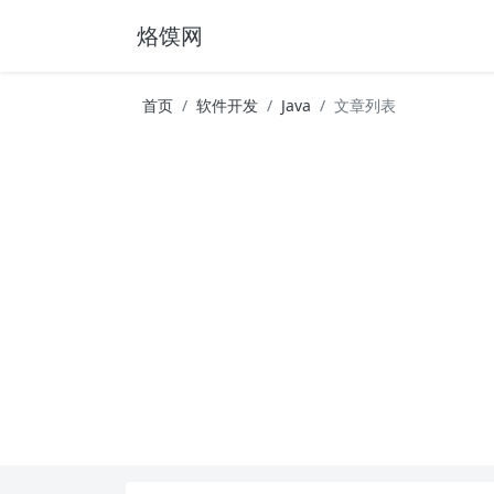
烙馍网
首页
软件开发
Java
文章列表
16796个OpenClaw Skills合集下载｜总2
徐州园博园初步开放时间定了！10大建筑群＋4
16796个OpenClaw Skills合集下载｜总2