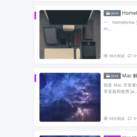
Home
Java
一、Homebrew 安
m…
96
次阅读
0
Mac 解决 
Java
很多 Mac 开发者
常安装和使用 Ja
94
次阅读
0