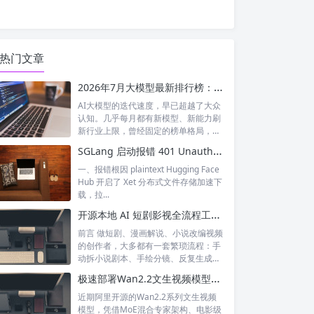
热门文章
2026年7月大模型最新排行榜：神仙打架！国产模型正式跻身全球第一梯队
AI大模型的迭代速度，早已超越了大众
认知。几乎每月都有新模型、新能力刷
新行业上限，曾经固定的榜单格局，如
今每周...
SGLang 启动报错 401 Unauthorized XET CAS 鉴权失败 完整排查与解决
一、报错根因 plaintext Hugging Face
Hub 开启了 Xet 分布式文件存储加速下
载，拉...
开源本地 AI 短剧影视全流程工具｜waoowaoo 完整测评，小说一键生成成片
前言 做短剧、漫画解说、小说改编视频
的创作者，大多都有一套繁琐流程：手
动拆小说剧本、手绘分镜、反复生成统
一人设...
极速部署Wan2.2文生视频模型！SGLang一站式落地教程（含加速优化）
近期阿里开源的Wan2.2系列文生视频
模型，凭借MoE混合专家架构、电影级