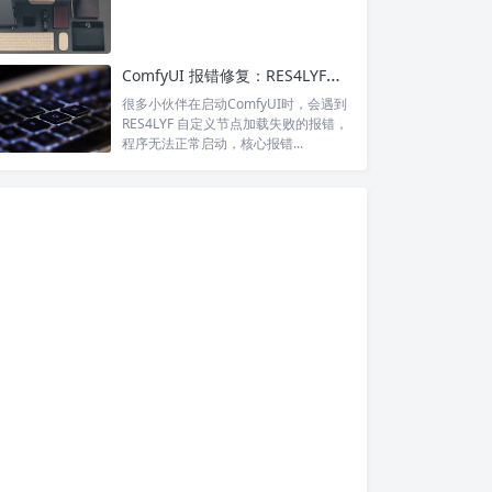
ComfyUI 报错修复：RES4LYF插件 JSONDecodeError 空文件解析失败
很多小伙伴在启动ComfyUI时，会遇到
RES4LYF 自定义节点加载失败的报错，
程序无法正常启动，核心报错...