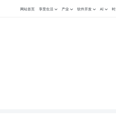
网站首页
享受生活
产业
软件开发
AI
时
.7G，压缩后仅738M，覆盖全场景技能
9个展园即将亮相！
.7G，压缩后仅738M，覆盖全场景技能