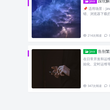
踩坑解决：
Java
📌 适用场景：Ja
错、浏览器下载
214
次阅读
告别繁琐
Java
在日常开发和运
始化、定时运维等工
347
次阅读