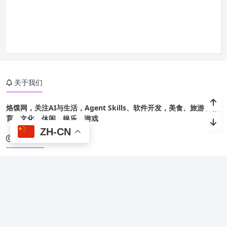
关于我们
烙馍网，关注AI与生活，Agent Skills、软件开发，美食、旅游、教
育、文化、休闲、娱乐、游戏
ZH-CN
友情链接
烙馍AI智能体技能
星光班级宠物园 🐾
Copyright @ 2015-
2026 烙馍网 保留版权所有.
京ICP备16044936号-1
Theme by
Puock