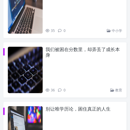
35
0
中小学
我们被困在分数里，却弄丢了成长本
身
36
0
教育
别让唯学历论，困住真正的人生