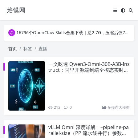
烙馍网
16796个OpenClaw Skills合集下载｜总2.7G，压缩后仅738M，覆盖全场景技能
徐州园博园初步开放时间定了！10大建筑群＋49个展园即将亮相！
16796个OpenClaw Skills合集下载｜总2.7G，压缩后仅738M，覆盖全场景技能
徐州园博园初步开放时间定了！10大建筑群＋49个展园即将亮相！
首页
标签
直播
一文吃透 Qwen3-Omni-30B-A3B-Ins
truct：阿里开源端到端全模态实时交
互大模型
213
0
多模态大模型
vLLM Omni 深度详解：–pipeline-pa
rallel-size（PP 流水线并行）参数全