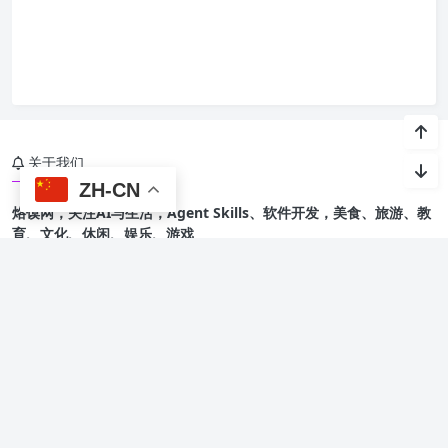
关于我们
ZH-CN
烙馍网，关注AI与生活，Agent Skills、软件开发，美食、旅游、教
育、文化、休闲、娱乐、游戏
友情链接
烙馍AI智能体技能
星光班级宠物园 🐾
Copyright @ 2015-
2026 烙馍网 保留版权所有.
京ICP备16044936号-1
Theme by
Puock