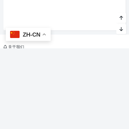
ZH-CN
关于我们
烙馍网，关注AI与生活，Agent Skills、软件开发，美食、旅游、教
育、文化、休闲、娱乐、游戏
友情链接
烙馍AI智能体技能
星光班级宠物园 🐾
Copyright @ 2015-
2026 烙馍网 保留版权所有.
京ICP备16044936号-1
Theme by
Puock