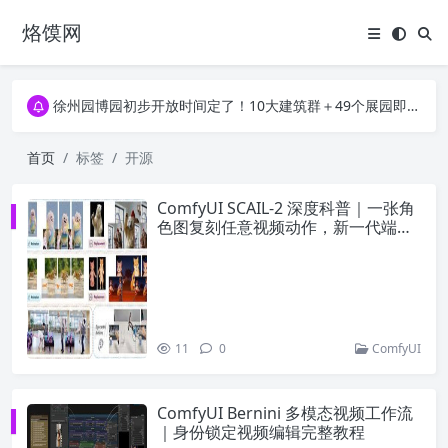
烙馍网
16796个OpenClaw Skills合集下载｜总2.7G，压缩后仅738M，覆盖全场景技能
徐州园博园初步开放时间定了！10大建筑群＋49个展园即将亮相！
16796个OpenClaw Skills合集下载｜总2.7G，压缩后仅738M，覆盖全场景技能
徐州园博园初步开放时间定了！10大建筑群＋49个展园即将亮相！
首页
标签
开源
ComfyUI SCAIL-2 深度科普｜一张角
色图复刻任意视频动作，新一代端到
端动作迁移方案
11
0
ComfyUI
ComfyUI Bernini 多模态视频工作流
｜身份锁定视频编辑完整教程