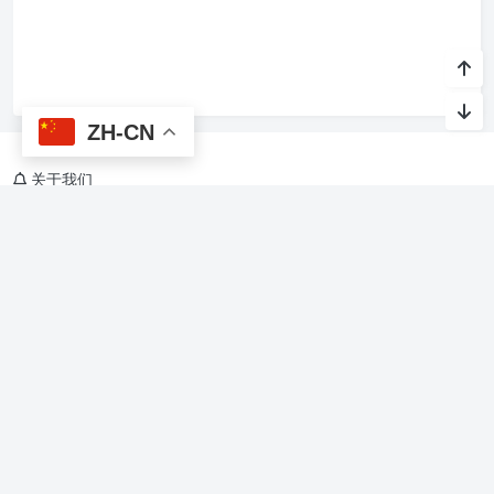
ZH-CN
关于我们
烙馍网，关注AI与生活，Agent Skills、软件开发，美食、旅游、教
育、文化、休闲、娱乐、游戏
友情链接
烙馍AI智能体技能
星光班级宠物园 🐾
Copyright @ 2015-
2026 烙馍网 保留版权所有.
京ICP备16044936号-1
Theme by
Puock