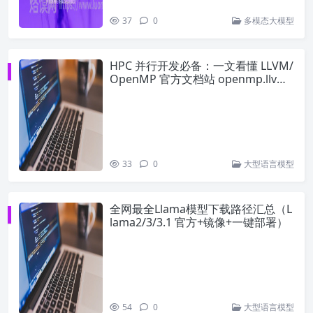
37
0
多模态大模型
HPC 并行开发必备：一文看懂 LLVM/
OpenMP 官方文档站 openmp.llvm.
org
33
0
大型语言模型
全网最全Llama模型下载路径汇总（L
lama2/3/3.1 官方+镜像+一键部署）
54
0
大型语言模型