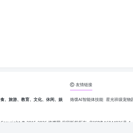
友情链接
发，美食、旅游、教育、文化、休闲、娱
烙馍AI智能体技能
星光班级宠物园
Copyright @ 2015-
2026 烙馍网 保留版权所有.
京ICP备16044936号-1
Theme by
Puock