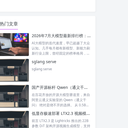
热门文章
2026年7月大模型最新排行榜：神仙打架！国产模型正式跻身全球第一梯队
AI大模型的迭代速度，早已超越了大众
认知。几乎每月都有新模型、新能力刷
新行业上限，曾经固定的榜单格局，如
今每周...
sglang serve
sglang serve
国产开源标杆 Qwen（通义千问）深度解析：从小模型到旗舰全谱系大模型
在百花齐放的开源大模型赛道里，来自
阿里云通义实验室的 Qwen（通义千
问） 绝对是绕不开的选择。 从 0.5B...
低显存极速部署 LTX2.3 视频模型｜BBuf ltx23-modelopt-fp8-sglang-transformer 完整解析
前言 LTX2.3 是 Lightricks 推出的 22B
参数 DiT 架构开源视频生成模型，支持