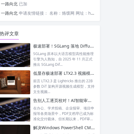
一路向北
已加
一路向北
申请友情链接： 名称：烙馍网 网址：https://www.luomor.com/ 已添加文心AIGC
热评文章
极速部署！SGLang 落地 Diffusers 图像生成模型全教程
SGLang 原本以大语言模型高性能推理
引擎为人熟知，自 2025 年 11 月正式
推出 SGLang Dif...
低显存极速部署 LTX2.3 视频模型｜BBuf ltx23-modelopt-fp8-sglang-transformer 完整解析
前言 LTX2.3 是 Lightricks 推出的 22B
参数 DiT 架构开源视频生成模型，支持
文生视频...
告别人工逐页校对！AI智能审稿系统，一站式搞定PDF文档合规审核
在办公、学术投稿、企业报审、项目申
报等各类场景中，PDF文档早已成为标
准化交付载体。但长期以来，PDF审稿
始终...
解决Windows PowerShell CMAKE_ARGS 报错：无法识别 cmdlet、函数、脚本文件