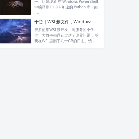
一、问题现象 在 Windows PowerShell
中编译带 CUDA 加速的 Python 库（如
ll...
干货｜WSL删文件，Windows硬盘空间会立刻释放吗？终于搞懂了！
很多使用WSL做开发、跑服务的小伙
伴，大概率都遇到过这个诡异问题： 明
明在WSL里删了几十GB的日志、镜
像、安...