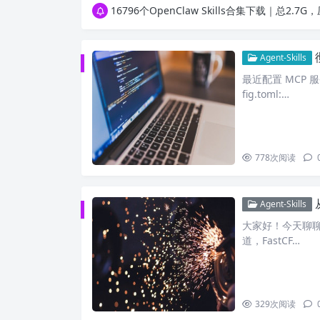
徐州园博园初步开放时间定了！10大建筑群＋4
彻
Agent-Skills
最近配置 MCP 服
fig.toml:…
778
次阅读
Agent-Skills
大家好！今天聊聊Fa
道，FastCF…
329
次阅读