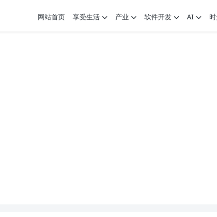
网站首页
享受生活
产业
软件开发
AI
时
.7G，压缩后仅738M，覆盖全场景技能
9个展园即将亮相！
.7G，压缩后仅738M，覆盖全场景技能