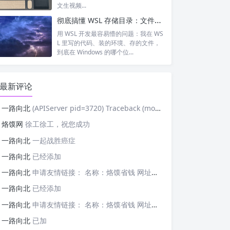
文生视频...
彻底搞懂 WSL 存储目录：文件到底存在哪？双向访问、目录结构、避坑指南
用 WSL 开发最容易懵的问题：我在 WS
L 里写的代码、装的环境、存的文件，
到底在 Windows 的哪个位...
最新评论
一路向北
(APIServer pid=3720) Traceback (most recent cal
烙馍网
徐工徐工，祝您成功
一路向北
一起战胜癌症
一路向北
已经添加
一路向北
申请友情链接： 名称：烙馍省钱 网址：https://tb-m.luomor.com/ 已添加文心AIGC
一路向北
已经添加
一路向北
申请友情链接： 名称：烙馍省钱 网址：https://tb-m.luomor.com/ 已添加烙馍网
一路向北
已加