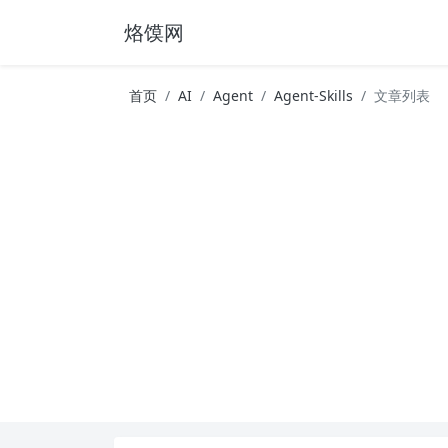
烙馍网
首页
AI
Agent
Agent-Skills
文章列表
16796个OpenClaw Skills合集下载｜总2
徐州园博园初步开放时间定了！10大建筑群＋4
16796个OpenClaw Skills合集下载｜总2