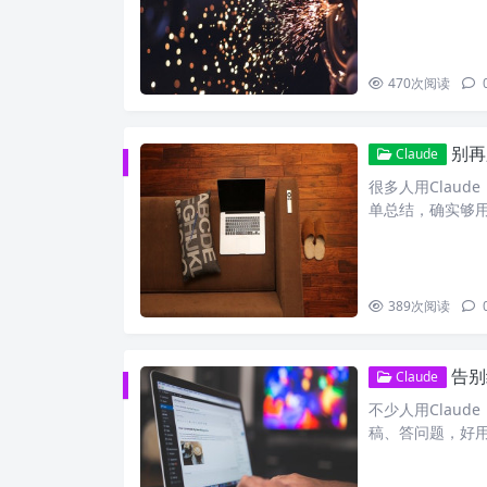
470
次阅读
别再
Claude
很多人用Clau
单总结，确实够
389
次阅读
告别
Claude
不少人用Clau
稿、答问题，好用