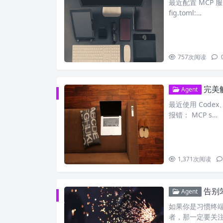
最近配置 MCP 服
fig.toml:…
757
次阅读
完美解决
Agent
最近使用 Codex
报错： MCP s…
1,371
次阅读
告别笨重I
Agent
如果你是习惯终端
者，那一定要关注