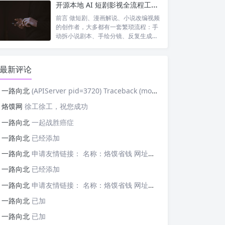
开源本地 AI 短剧影视全流程工具｜waoowaoo 完整测评，小说一键生成成片
前言 做短剧、漫画解说、小说改编视频
的创作者，大多都有一套繁琐流程：手
动拆小说剧本、手绘分镜、反复生成统
一人设...
最新评论
一路向北
(APIServer pid=3720) Traceback (most recent cal
烙馍网
徐工徐工，祝您成功
一路向北
一起战胜癌症
一路向北
已经添加
一路向北
申请友情链接： 名称：烙馍省钱 网址：https://tb-m.luomor.com/ 已添加文心AIGC
一路向北
已经添加
一路向北
申请友情链接： 名称：烙馍省钱 网址：https://tb-m.luomor.com/ 已添加烙馍网
一路向北
已加
一路向北
已加