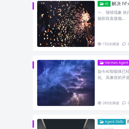
解决 hf-cli
AI
一、报错现象 执行 
验阶段直接抛…
152
次阅读
Hermes Agent
如今AI智能体已经
化、高兼容的开源
265
次阅读
彻
Agent-Skills