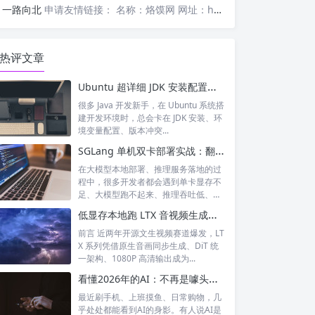
一路向北
申请友情链接： 名称：烙馍网 网址：https://www.luomor.com/ 已添加文心AIGC
热评文章
Ubuntu 超详细 JDK 安装配置教程（零基础一键搞定）
很多 Java 开发新手，在 Ubuntu 系统搭
建开发环境时，总会卡在 JDK 安装、环
境变量配置、版本冲突...
SGLang 单机双卡部署实战：翻倍显存、提速大模型推理
在大模型本地部署、推理服务落地的过
程中，很多开发者都会遇到单卡显存不
足、大模型跑不起来、推理吞吐低、延
迟高的痛...
低显存本地跑 LTX 音视频生成！rockapaper LTX-2.3-Distilled FP8 蒸馏模型全解析
前言 近两年开源文生视频赛道爆发，LT
X 系列凭借原生音画同步生成、DiT 统
一架构、1080P 高清输出成为...
看懂2026年的AI：不再是噱头，而是融入日常的智能伙伴
最近刷手机、上班摸鱼、日常购物，几
乎处处都能看到AI的身影。有人说AI是