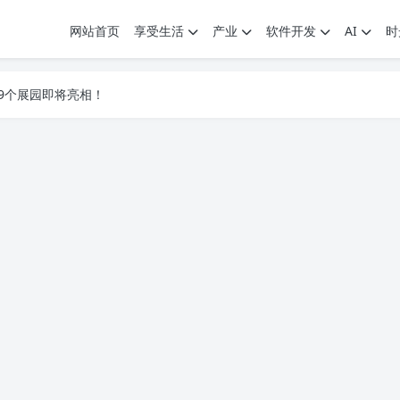
网站首页
享受生活
产业
软件开发
AI
时
.7G，压缩后仅738M，覆盖全场景技能
9个展园即将亮相！
.7G，压缩后仅738M，覆盖全场景技能
9个展园即将亮相！