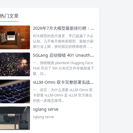
热门文章
2026年7月大模型最新排行榜：神仙打架！国产模型正式跻身全球第一梯队
AI大模型的迭代速度，早已超越了大众
认知。几乎每月都有新模型、新能力刷
新行业上限，曾经固定的榜单格局，如
今每周...
SGLang 启动报错 401 Unauthorized XET CAS 鉴权失败 完整排查与解决
一、报错根因 plaintext Hugging Face
Hub 开启了 Xet 分布式文件存储加速下
载，拉...
vLLM-Omni 双卡完整部署实战：多模态 / 文生图 / 文生视频双卡张量并行落地指南
一、前言：为什么需要 vLLM-Omni 双
卡部署 vLLM-Omni 是 vLLM 官方推出
的统一多模态推理...
sglang serve
sglang serve