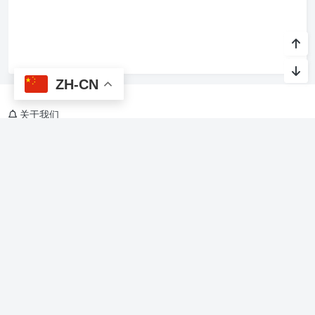
ZH-CN
关于我们
烙馍网，关注AI与生活，Agent Skills、软件开发，美食、旅游、教
育、文化、休闲、娱乐、游戏
友情链接
烙馍AI智能体技能
星光班级宠物园 🐾
Copyright @ 2015-
2026 烙馍网 保留版权所有.
京ICP备16044936号-1
Theme by
Puock