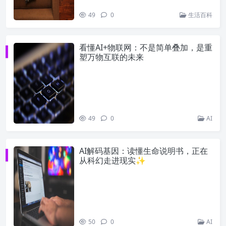
49
0
生活百科
看懂AI+物联网：不是简单叠加，是重
塑万物互联的未来
49
0
AI
AI解码基因：读懂生命说明书，正在
从科幻走进现实✨
50
0
AI