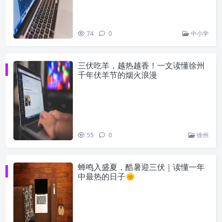
74
0
中小学
三伏吃羊，越热越香！一文读懂徐州
千年伏羊节的烟火浪漫
55
0
徐州
蝉鸣入盛夏，酷暑迎三伏｜读懂一年
中最热的日子🌞