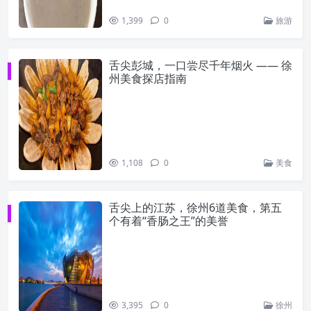
1,399
0
旅游
舌尖彭城，一口尝尽千年烟火 —— 徐
州美食探店指南
1,108
0
美食
舌尖上的江苏，徐州6道美食，第五
个有着“香肠之王”的美誉
3,395
0
徐州