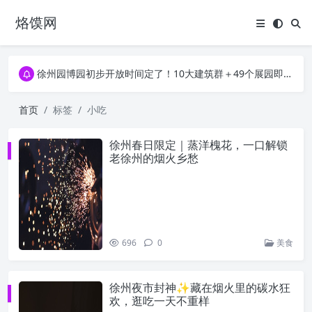
烙馍网
16796个OpenClaw Skills合集下载｜总2.7G，压缩后仅738M，覆盖全场景技能
徐州园博园初步开放时间定了！10大建筑群＋49个展园即将亮相！
16796个OpenClaw Skills合集下载｜总2.7G，压缩后仅738M，覆盖全场景技能
徐州园博园初步开放时间定了！10大建筑群＋49个展园即将亮相！
首页
标签
小吃
徐州春日限定｜蒸洋槐花，一口解锁
老徐州的烟火乡愁
696
0
美食
徐州夜市封神✨藏在烟火里的碳水狂
欢，逛吃一天不重样