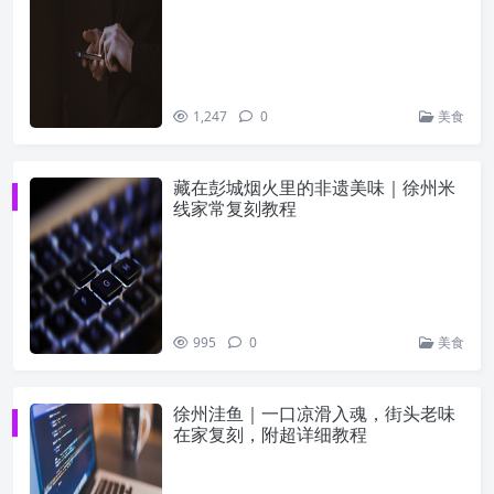
1,247
0
美食
藏在彭城烟火里的非遗美味｜徐州米
线家常复刻教程
995
0
美食
徐州洼鱼｜一口凉滑入魂，街头老味
在家复刻，附超详细教程