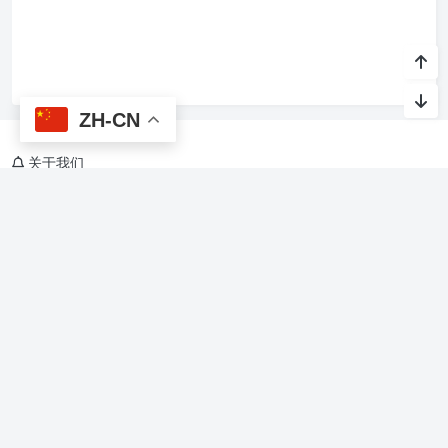
ZH-CN
关于我们
烙馍网，关注AI与生活，Agent Skills、软件开发，美食、旅游、教
育、文化、休闲、娱乐、游戏
友情链接
烙馍AI智能体技能
星光班级宠物园 🐾
Copyright @ 2015-
2026 烙馍网 保留版权所有.
京ICP备16044936号-1
Theme by
Puock