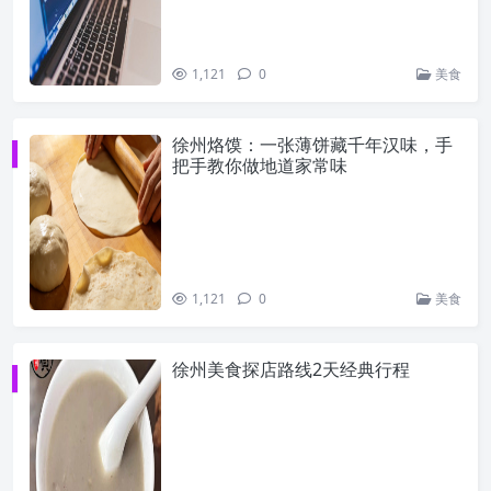
1,121
0
美食
徐州烙馍：一张薄饼藏千年汉味，手
把手教你做地道家常味
1,121
0
美食
徐州美食探店路线2天经典行程