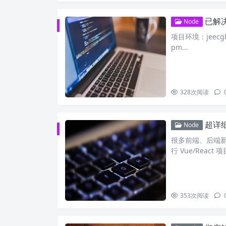
已解决｜J
Node
项目环境：jeecgb
pm…
328
次阅读
超详细
Node
很多前端、后端新
行 Vue/React 
353
次阅读