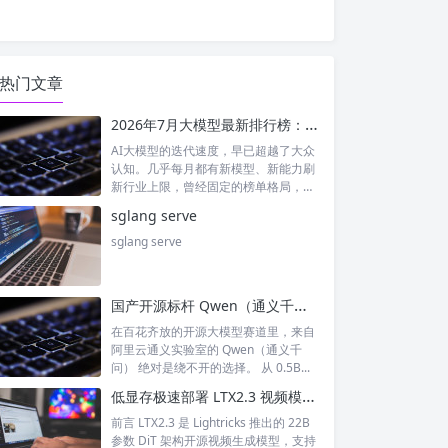
热门文章
2026年7月大模型最新排行榜：神仙打架！国产模型正式跻身全球第一梯队
AI大模型的迭代速度，早已超越了大众
认知。几乎每月都有新模型、新能力刷
新行业上限，曾经固定的榜单格局，如
今每周...
sglang serve
sglang serve
国产开源标杆 Qwen（通义千问）深度解析：从小模型到旗舰全谱系大模型
在百花齐放的开源大模型赛道里，来自
阿里云通义实验室的 Qwen（通义千
问） 绝对是绕不开的选择。 从 0.5B...
低显存极速部署 LTX2.3 视频模型｜BBuf ltx23-modelopt-fp8-sglang-transformer 完整解析
前言 LTX2.3 是 Lightricks 推出的 22B
参数 DiT 架构开源视频生成模型，支持