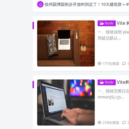
徐州园博园初步开放时间定了！10大建筑群＋4
Vite
Node
一、报错说明 plai
用超过默认…
177
次阅读
Vite构
Node
一、报错完整日志 
mmonJS(.cjs…
218
次阅读