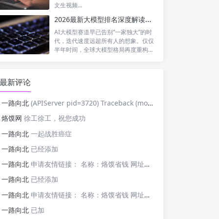
文生视频...
2026最新大模型排名深度解读：国产模型强势突围，行业梯队彻底洗牌
AI大模型赛道早已告别“一家独大”的时
代，迭代速度远超所有人的想象。仅仅
半年时间，全球大模型格局再度重构：
老牌...
最新评论
一路向北
(APIServer pid=3720) Traceback (most recent cal
烙馍网
徐工徐工，祝您成功
一路向北
一起战胜癌症
一路向北
已经添加
一路向北
申请友情链接： 名称：烙馍省钱 网址：https://tb-m.luomor.com/ 已添加文心AIGC
一路向北
已经添加
一路向北
申请友情链接： 名称：烙馍省钱 网址：https://tb-m.luomor.com/ 已添加烙馍网
一路向北
已加