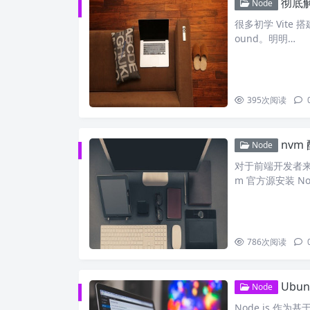
彻底解决
Node
很多初学 Vite 
ound。明明…
395
次阅读
nvm
Node
对于前端开发者来说
m 官方源安装 No
786
次阅读
Ubun
Node
Node.js 作为基