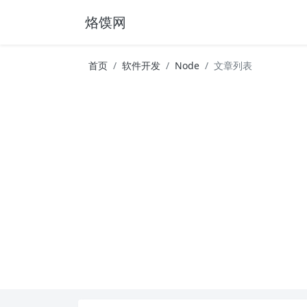
烙馍网
首页
软件开发
Node
文章列表
16796个OpenClaw Skills合集下载｜总2
徐州园博园初步开放时间定了！10大建筑群＋4
16796个OpenClaw Skills合集下载｜总2