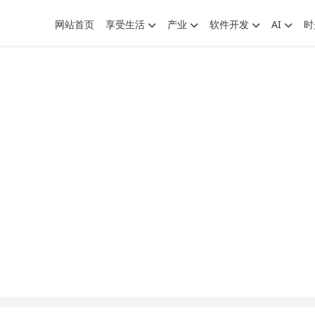
网站首页
享受生活
产业
软件开发
AI
时
.7G，压缩后仅738M，覆盖全场景技能
9个展园即将亮相！
.7G，压缩后仅738M，覆盖全场景技能