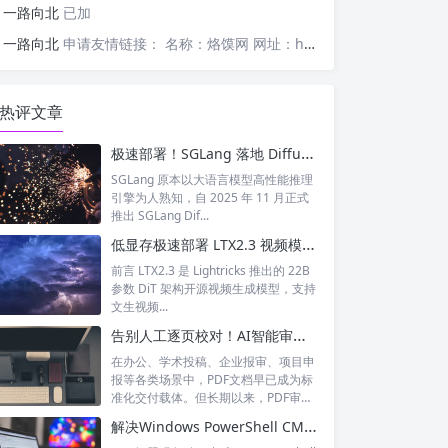
一路向北
已加
一路向北
申请友情链接： 名称：烙馍网 网址：https://www.luomor.com/ 已添加文心AIGC
热评文章
极速部署！SGLang 落地 Diffusers 图像生成模型全教程
SGLang 原本以大语言模型高性能推理
引擎为人熟知，自 2025 年 11 月正式
推出 SGLang Dif...
低显存极速部署 LTX2.3 视频模型｜BBuf ltx23-modelopt-fp8-sglang-transformer 完整解析
前言 LTX2.3 是 Lightricks 推出的 22B
参数 DiT 架构开源视频生成模型，支持
文生视频...
告别人工逐页校对！AI智能审稿系统，一站式搞定PDF文档合规审核
在办公、学术投稿、企业报审、项目申
报等各类场景中，PDF文档早已成为标
准化交付载体。但长期以来，PDF审稿
始终...
解决Windows PowerShell CMAKE_ARGS 报错：无法识别 cmdlet、函数、脚本文件