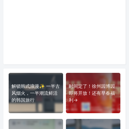
解锁韩式浪漫✨ 一半古
时间定了！徐州园博园
风烟火，一半潮流鲜活
即将开放！还有早春福
的韩国旅行
利→