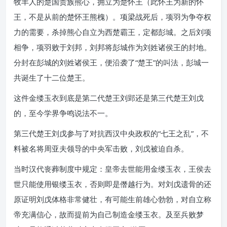
牧羊人的楚国贵族熊心，拥立为楚怀王（此怀王为新的怀
王，不是从前的楚怀王熊槐）。项梁战死后，项羽为争夺权
力的需要，杀掉熊心自立为西楚霸王，定都彭城。之后刘项
相争，项羽败于刘邦，刘邦将彭城作为刘姓诸侯王的封地。
分封在彭城的刘姓诸侯王，便沿袭了“楚王”的叫法，彭城一
共诞生了十二位楚王。
这件金缕玉衣到底是第二代楚王刘郢还是第三代楚王刘戊
的，至今学界争鸣说法不一。
第三代楚王刘戊参与了对抗西汉中央政权的“七王之乱”，不
料被名将周亚夫领导的中央军击败，刘戊被迫自杀。
当时汉代丧葬制度中规定：皇帝去世能用金缕玉衣，王侯去
世只能使用银缕玉衣，否则即是僭越行为。对刘戊遗骨的还
原证明刘戊体格非常健壮，有可能生前雄心勃勃，对自立称
帝充满信心，故而提前为自己制造金缕玉衣。及至兵败梦