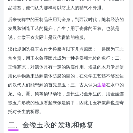
品堵塞，他们认为那样可以防止人的精气不外泄。
后来丧葬中的玉制品应用到全身，到西汉时代，随着经济的
发展和制造工艺的提升，产生了用于丧葬的玉衣。也就是
说，金缕玉衣实际上是汉代贵族的殓服。
汉代规则选择玉衣作为殓服有以下几点原因：一是因为玉非
常名贵，用玉衣敛葬因此成为一种身份和地位的象征；二、
玉性寒凉，对遗体具有一定的防腐作用。埃及的木乃伊是使
用化学物质来达到遗体防腐的目的，在化学工艺还不够发达
的汉代人们能想到的首先是玉；三、古人认为
生活
在水中的
龙、龟、鼍、鳄等鳞甲动物，是长生乃至永生的。用金丝连
缀玉片形成的殓服看起来像是鳞甲，因此用玉衣敛葬也是寄
托对长生的祈愿。
二、金缕玉衣的发现和修复