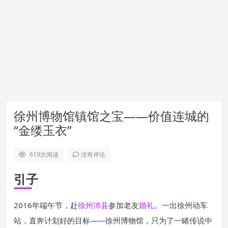
徐州博物馆镇馆之宝——价值连城的
“金缕玉衣”
619
次阅读
没有评论
引子
2016年端午节，赴
徐州
沛县
参加老友
婚礼
。一出徐州动车
站，直奔计划好的目标——徐州博物馆，只为了一睹传说中