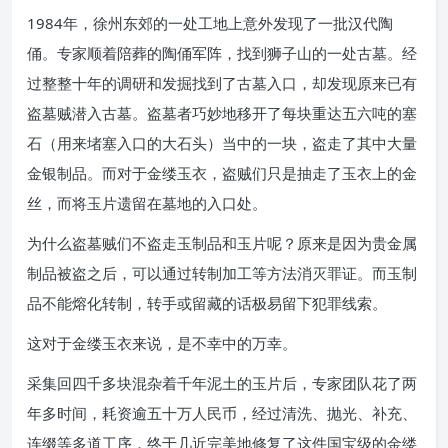
1984年，徐州东郊的一处工地上意外发现了一批汉代陶
俑。专家顺着陪葬的陶俑军阵，找到狮子山的一处古墓。经
过整整十年的调研和发掘找到了古墓入口，却发现原来已有
盗墓贼潜入古墓。盗墓者巧妙地移开了每块重达五六吨的塞
石（用来堵塞入口的大石头）当中的一块，盗走了其中大量
金银制品。而对于金缕玉衣，盗贼们只是抽走了玉衣上的金
丝，而将玉片遗留在墓地的入口处。
为什么盗墓贼们不盗走玉制品和玉片呢？原来是因为贵金属
制品被盗之后，可以通过转制加工等方法消灭罪证。而玉制
品不能熔化转制，转手或留藏的话极易留下犯罪线索。
这对于金缕玉衣来说，是不幸中的万幸。
采集回四千多块混杂着千年泥土的玉片后，专家团队花了两
年多时间，耗资逾五十万人民币，经过清洗、抛光、补充、
连缀等多道工序，终于几近完美地修复了这件国宝级的金缕