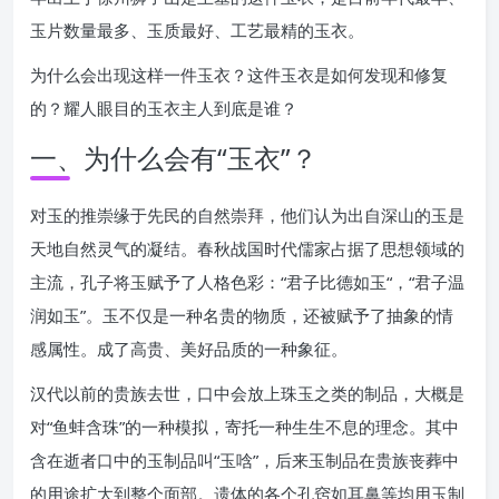
玉片数量最多、玉质最好、工艺最精的玉衣。
为什么会出现这样一件玉衣？这件玉衣是如何发现和修复
的？耀人眼目的玉衣主人到底是谁？
一、为什么会有“玉衣”？
对玉的推崇缘于先民的自然崇拜，他们认为出自深山的玉是
天地自然灵气的凝结。春秋战国时代儒家占据了思想领域的
主流，孔子将玉赋予了人格色彩：“君子比德如玉“，“君子温
润如玉”。玉不仅是一种名贵的物质，还被赋予了抽象的情
感属性。成了高贵、美好品质的一种象征。
汉代以前的贵族去世，口中会放上珠玉之类的制品，大概是
对“鱼蚌含珠”的一种模拟，寄托一种生生不息的理念。其中
含在逝者口中的玉制品叫“玉唅”，后来玉制品在贵族丧葬中
的用途扩大到整个面部。遗体的各个孔窍如耳鼻等均用玉制