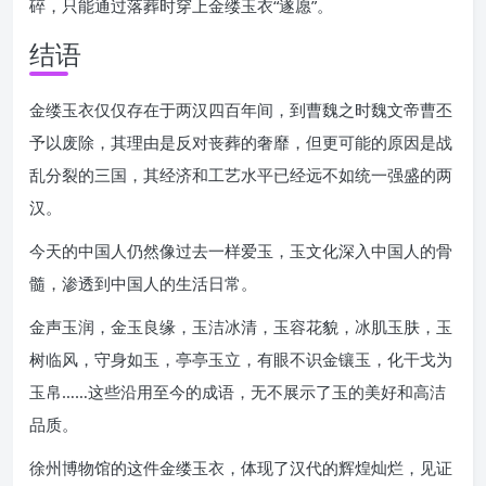
碎，只能通过落葬时穿上金缕玉衣“遂愿”。
结语
金缕玉衣仅仅存在于两汉四百年间，到曹魏之时魏文帝曹丕
予以废除，其理由是反对丧葬的奢靡，但更可能的原因是战
乱分裂的三国，其经济和工艺水平已经远不如统一强盛的两
汉。
今天的中国人仍然像过去一样爱玉，玉文化深入中国人的骨
髓，渗透到中国人的生活日常。
金声玉润，金玉良缘，玉洁冰清，玉容花貌，冰肌玉肤，玉
树临风，守身如玉，亭亭玉立，有眼不识金镶玉，化干戈为
玉帛……这些沿用至今的成语，无不展示了玉的美好和高洁
品质。
徐州博物馆的这件金缕玉衣，体现了汉代的辉煌灿烂，见证