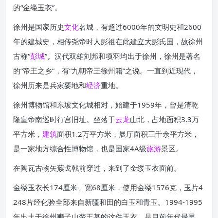
的“金缕玉衣”。
徐州是国家历史
文化
名城，有超过6000年的文明史和2600
年的建城史，相传尧帝时人彭祖在此建立大彭氏国，故徐州
古称“
彭城
”。汉代双雄刘邦和项羽均出于徐州，徐州是著名
的“帝王之乡”，有“九朝帝王徐州籍”之说。一直到近现代，
徐州历来是兵家要地和
经济
重地。
徐州博物馆和东坡文化城相对，始建于1959年，曾是清乾
隆皇帝南巡时行宫旧址。坐落于
云龙
山北，占地面积3.3万
平方米，
建筑
面积1.2万平方米，展厅面积三千余平方米，
是一家地方综合性博物馆，也是国家4A级
旅游
景区。
在陶瓦古物矢蔟戈戟前穿过，来到了金缕玉衣面前。
金缕玉衣长174厘米、宽68厘米，使用金缕1576克，玉片4
248片经化验全部来自新疆和田的白玉和青玉。1994-1995
年出土于徐州狮子山楚王墓的这件玉衣，是目前年代最早、