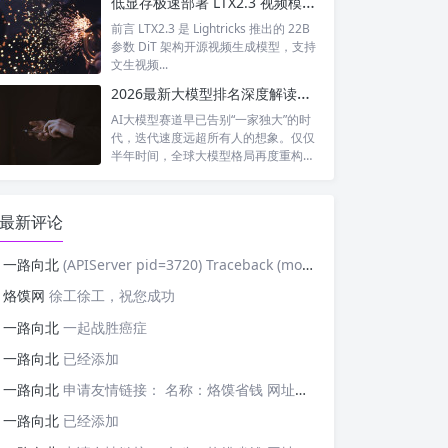
低显存极速部署 LTX2.3 视频模型｜BBuf ltx23-modelopt-fp8-sglang-transformer 完整解析
前言 LTX2.3 是 Lightricks 推出的 22B
参数 DiT 架构开源视频生成模型，支持
文生视频...
2026最新大模型排名深度解读：国产模型强势突围，行业梯队彻底洗牌
AI大模型赛道早已告别“一家独大”的时
代，迭代速度远超所有人的想象。仅仅
半年时间，全球大模型格局再度重构：
老牌...
最新评论
一路向北
(APIServer pid=3720) Traceback (most recent cal
烙馍网
徐工徐工，祝您成功
一路向北
一起战胜癌症
一路向北
已经添加
一路向北
申请友情链接： 名称：烙馍省钱 网址：https://tb-m.luomor.com/ 已添加文心AIGC
一路向北
已经添加