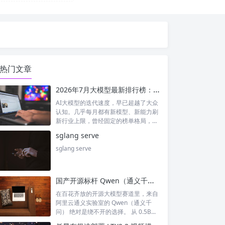
热门文章
2026年7月大模型最新排行榜：神仙打架！国产模型正式跻身全球第一梯队
AI大模型的迭代速度，早已超越了大众
认知。几乎每月都有新模型、新能力刷
新行业上限，曾经固定的榜单格局，如
今每周...
sglang serve
sglang serve
国产开源标杆 Qwen（通义千问）深度解析：从小模型到旗舰全谱系大模型
在百花齐放的开源大模型赛道里，来自
阿里云通义实验室的 Qwen（通义千
问） 绝对是绕不开的选择。 从 0.5B...