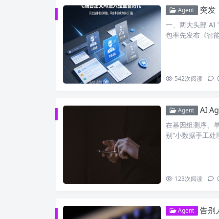
突发！
Agent
一、两大头部 AI
包率先发布《智
542
次阅读
AI 
Agent
在基因组测序、
别“小数据手工处
123
次阅读
告别人
Agent