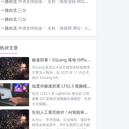
一路向北
申请友情链接： 名称：烙馍省钱 网址：https://tb-m.luomor.com/ 已添加烙馍网
一路向北
已加
一路向北
已加
一路向北
申请友情链接： 名称：烙馍网 网址：https://www.luomor.com/ 已添加文心AIGC
热评文章
极速部署！SGLang 落地 Diffusers 图像生成模型全教程
SGLang 原本以大语言模型高性能推理
引擎为人熟知，自 2025 年 11 月正式
推出 SGLang Dif...
低显存极速部署 LTX2.3 视频模型｜BBuf ltx23-modelopt-fp8-sglang-transformer 完整解析
前言 LTX2.3 是 Lightricks 推出的 22B
参数 DiT 架构开源视频生成模型，支持
文生视频...
告别人工逐页校对！AI智能审稿系统，一站式搞定PDF文档合规审核
在办公、学术投稿、企业报审、项目申
报等各类场景中，PDF文档早已成为标