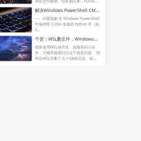
准化交付载体。但长期以来，PDF审稿
始终...
解决Windows PowerShell CMAKE_ARGS 报错：无法识别 cmdlet、函数、脚本文件
一、问题现象 在 Windows PowerShell
中编译带 CUDA 加速的 Python 库（如
ll...
干货｜WSL删文件，Windows硬盘空间会立刻释放吗？终于搞懂了！
很多使用WSL做开发、跑服务的小伙
伴，大概率都遇到过这个诡异问题： 明
明在WSL里删了几十GB的日志、镜
像、安...