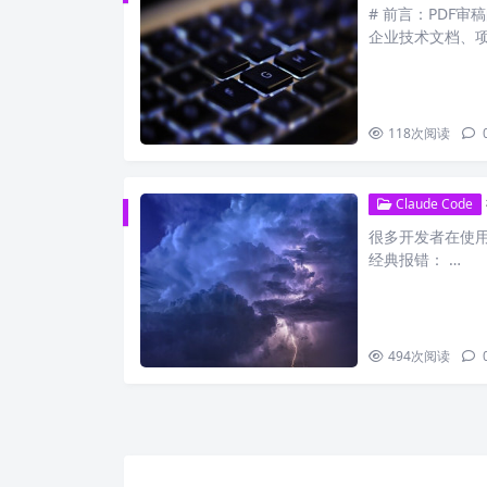
# 前言：PDF审
企业技术文档、
118
次阅读
Claude Code
很多开发者在使用 C
经典报错： …
494
次阅读