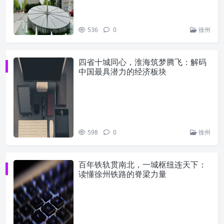
536
0
徐州
四省十城同心，淮海筑梦腾飞：解码
中国最具潜力的经济板块
598
0
徐州
百年铁轨贯南北，一城枢纽连天下：
读懂徐州铁路的脊梁力量