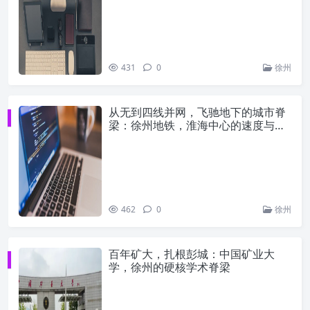
431
0
徐州
从无到四线并网，飞驰地下的城市脊
梁：徐州地铁，淮海中心的速度与荣
光
462
0
徐州
百年矿大，扎根彭城：中国矿业大
学，徐州的硬核学术脊梁