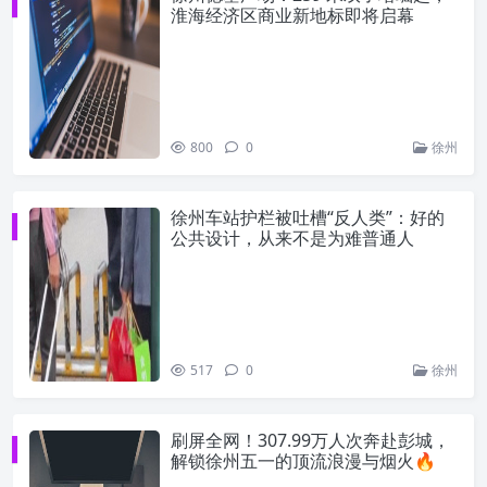
淮海经济区商业新地标即将启幕
800
0
徐州
徐州车站护栏被吐槽“反人类”：好的
公共设计，从来不是为难普通人
517
0
徐州
刷屏全网！307.99万人次奔赴彭城，
解锁徐州五一的顶流浪漫与烟火🔥