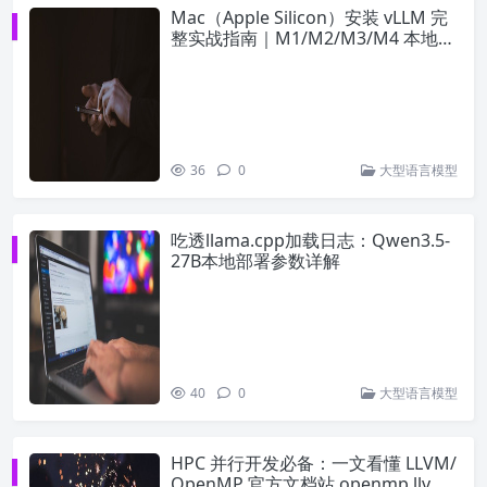
Mac（Apple Silicon）安装 vLLM 完
整实战指南｜M1/M2/M3/M4 本地部
署大模型写一篇博文介绍mac安装vll
m
36
0
大型语言模型
吃透llama.cpp加载日志：Qwen3.5-
27B本地部署参数详解
40
0
大型语言模型
HPC 并行开发必备：一文看懂 LLVM/
OpenMP 官方文档站 openmp.llvm.