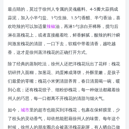
最点睛的，莫过于徐州人专属的灵魂蘸料。4-5瓣大蒜捣成
蒜泥，加入小半勺盐、1勺生抽、1.5勺香醋、半勺香油，喜
欢吃辣的可以加适量
辣椒
油，再淋1勺凉白开稀释，搅匀后
淋在蒸槐花上，或者直接蘸着吃，鲜香解腻，酸辣的料汁瞬
间激发槐花的清甜，一口下去，软糯中带着清香，越吃越
香，这才是徐州蒸洋槐花的正确打开方式。
除了经典的蒸制吃法，徐州人还把洋槐花玩出了花样：槐花
切碎拌入面糊，加葱花、鸡蛋摊成薄饼，外酥里嫩，是孩子
们最爱的零嘴；槐花小米粥清甜养胃，春日清晨喝一碗，暖
到心底；还有槐花饺子、细粉炒槐花，每一种做法都藏着徐
州人的巧思，每一口都离不开槐花的清甜与烟火气。
如今，
城市
里的超市也能买到洋槐花，包裹在保鲜膜里，少
了枝头的灵动香气，却依然能慰藉徐州人的味蕾。每年这个
时候，徐州人的朋友圈总会被蒸洋槐花刷屏，有人晒自己做