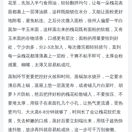
花里，先加入半勺食用油，轻轻翻拌均匀，让每一朵槐花表
面都裹上一层薄油膜，这样既能锁住水分，又能让面粉更好
地附着，避免粘连。之后分次撒入面粉，徐州人偏爱一半白
面加一半玉米面，这样蒸出来的槐花既有面粉的软糯，又有
玉米面的谷物清香，口感更有层次；面粉的用量要恰到好
处，宁少勿多，分2-3次加入，每次撒完都轻轻抓匀，直到
每一朵槐花都薄薄裹上一层粉，干爽不粘手即可，太厚会粉
感重、糊嘴，太薄又容易粘成坨。
蒸制环节更要把控好火候和时间。蒸锅加水烧开，一定要水
沸后再上锅，蒸屉上垫一层蒸笼布，或者铺几片白菜叶、胡
萝卜片防粘，然后把拌好粉的槐花松散铺入，不要按压、不
要堆太厚，用筷子在表面扎几个小孔，让热气更流通，受热
更均匀。大火蒸6-8分钟就够了，时间长了会让槐花软烂发
黄，失去鲜嫩的口感，蒸好后要立刻端出来，用筷子趁热快
速抖散，放凉再抖就容易粘成块，这一步可千万别偷懒。