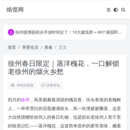
烙馍网
16796个OpenClaw Skills合集下载｜总2.7G，压缩后仅738M，覆盖全场景技能
徐州园博园初步开放时间定了！10大建筑群＋49个展园即将亮相！
16796个OpenClaw Skills合集下载｜总2.7G，压缩后仅738M，覆盖全场景技能
徐州园博园初步开放时间定了！10大建筑群＋49个展园即将亮相！
首页
享受生活
美食
正文
徐州春日限定｜蒸洋槐花，一口解锁
老徐州的烟火乡愁
699
次阅读
没有评论
四月的
徐州
，风里都裹着清甜的槐花香。街头巷尾的老槐树
上，一串串雪白的花苞缀满枝头，风一吹便簌簌飘落，这是
大自然馈赠给徐州人的春日礼物，也是刻在老徐州人骨子里
的味觉记忆——蒸洋槐花，这道简单质朴的家常美味，藏着