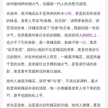
徐州最纯粹的烟火气，也藏着一代人的乡愁与温情。
在徐州，蒸洋槐花从不是简单的时令
小吃
，更是刻在民俗里
的味道。老辈人常说“吃春槐，祛百病”，清明寒食前后，讲
究清淡饮食，洋槐花便成了“尝春”的主角，既能祛除一冬的
火气，也承载着对春日生机的期盼。就连徐州人的
婚礼
上，
也少不了它的身影，蒸一笼槐花糕，新娘子咬一口，寓意
“花开富贵”，甜到心底的不仅是槐花的清香，更是对美好
生
活
的期许。对在外的徐州人而言，一碗蒸洋槐花，就是跨越
千里的乡愁，是老家灶台升腾的烟火气，是母亲忙碌的身
影，更是童年里最鲜活的春日滋味。
徐州人做蒸洋槐花，讲究“鲜”与“真”，不添过多调料，最大
程度保留槐花本身的清甜，每一步都藏着老辈人传下来的技
巧，新手也能轻松上手。
首先是选材，这是蒸出好吃槐花的关键。徐州人都懂，要选