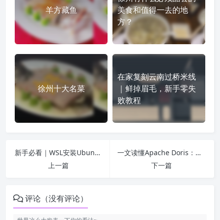
羊方藏鱼
美食和值得一去的地
方？
在家复刻云南过桥米线
徐州十大名菜
｜鲜掉眉毛，新手零失
败教程
新手必看｜WSL安装Ubuntu+开启图形界面完整教程（Win10/11通用）
一文读懂Apache Doris：高性能实时OLAP数仓的核心优势与实践
上一篇
下一篇
评论（没有评论）