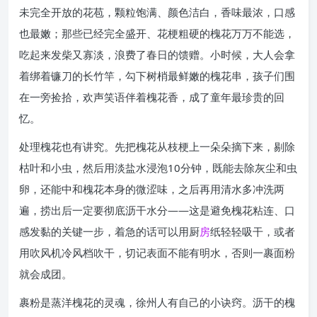
未完全开放的花苞，颗粒饱满、颜色洁白，香味最浓，口感
也最嫩；那些已经完全盛开、花梗粗硬的槐花万万不能选，
吃起来发柴又寡淡，浪费了春日的馈赠。小时候，大人会拿
着绑着镰刀的长竹竿，勾下树梢最鲜嫩的槐花串，孩子们围
在一旁捡拾，欢声笑语伴着槐花香，成了童年最珍贵的回
忆。
处理槐花也有讲究。先把槐花从枝梗上一朵朵摘下来，剔除
枯叶和小虫，然后用淡盐水浸泡10分钟，既能去除灰尘和虫
卵，还能中和槐花本身的微涩味，之后再用清水多冲洗两
遍，捞出后一定要彻底沥干水分——这是避免槐花粘连、口
感发黏的关键一步，着急的话可以用厨
房
纸轻轻吸干，或者
用吹风机冷风档吹干，切记表面不能有明水，否则一裹面粉
就会成团。
裹粉是蒸洋槐花的灵魂，徐州人有自己的小诀窍。沥干的槐