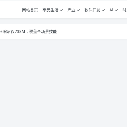
网站首页
享受生活
产业
软件开发
AI
时
.7G，压缩后仅738M，覆盖全场景技能
9个展园即将亮相！
.7G，压缩后仅738M，覆盖全场景技能
9个展园即将亮相！