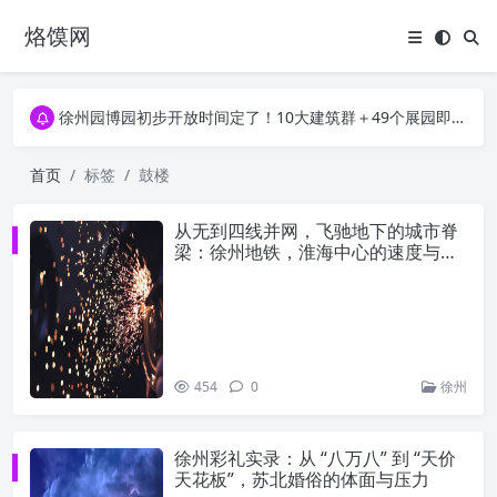
烙馍网
16796个OpenClaw Skills合集下载｜总2.7G，压缩后仅738M，覆盖全场景技能
徐州园博园初步开放时间定了！10大建筑群＋49个展园即将亮相！
16796个OpenClaw Skills合集下载｜总2.7G，压缩后仅738M，覆盖全场景技能
徐州园博园初步开放时间定了！10大建筑群＋49个展园即将亮相！
首页
标签
鼓楼
从无到四线并网，飞驰地下的城市脊
梁：徐州地铁，淮海中心的速度与荣
光
454
0
徐州
徐州彩礼实录：从 “八万八” 到 “天价
天花板”，苏北婚俗的体面与压力