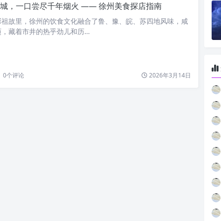
城，一口尝尽千年烟火 —— 徐州美食探店指南
彭祖故里，徐州的饮食文化融合了鲁、豫、皖、苏四地风味，咸
迈，藏着市井的热乎劲儿和历…
0
个评论
2026年3月14日