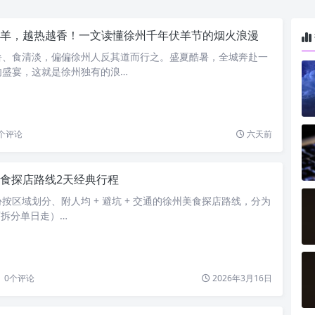
羊，越热越香！一文读懂徐州千年伏羊节的烟火浪漫
暑、食清淡，偏偏徐州人反其道而行之。盛夏酷暑，全城奔赴一
肉盛宴，这就是徐州独有的浪…
个评论
六天前
食探店路线2天经典行程
按区域划分、附人均 + 避坑 + 交通的徐州美食探店路线，分为
可拆分单日走）…
0
个评论
2026年3月16日