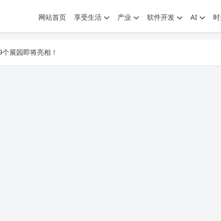
网站首页
享受生活
产业
软件开发
AI
时
.7G，压缩后仅738M，覆盖全场景技能
9个展园即将亮相！
.7G，压缩后仅738M，覆盖全场景技能
9个展园即将亮相！