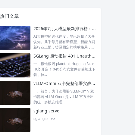
热门文章
2026年7月大模型最新排行榜：神仙打架！国产模型正式跻身全球第一梯队
AI大模型的迭代速度，早已超越了大众
认知。几乎每月都有新模型、新能力刷
新行业上限，曾经固定的榜单格局，如
今每周...
SGLang 启动报错 401 Unauthorized XET CAS 鉴权失败 完整排查与解决
一、报错根因 plaintext Hugging Face
Hub 开启了 Xet 分布式文件存储加速下
载，拉...
vLLM-Omni 双卡完整部署实战：多模态 / 文生图 / 文生视频双卡张量并行落地指南
一、前言：为什么需要 vLLM-Omni 双
卡部署 vLLM-Omni 是 vLLM 官方推出
的统一多模态推理...
sglang serve
sglang serve