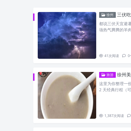
三伏吃
徐州
都说三伏天宜避
场热气腾腾的羊
41
次阅读
0
徐州美
旅游
这里为你整理一份
2 天经典行程（
1,387
次阅读