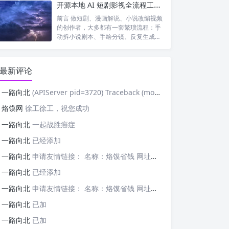
开源本地 AI 短剧影视全流程工具｜waoowaoo 完整测评，小说一键生成成片
前言 做短剧、漫画解说、小说改编视频
的创作者，大多都有一套繁琐流程：手
动拆小说剧本、手绘分镜、反复生成统
一人设...
最新评论
一路向北
(APIServer pid=3720) Traceback (most recent cal
烙馍网
徐工徐工，祝您成功
一路向北
一起战胜癌症
一路向北
已经添加
一路向北
申请友情链接： 名称：烙馍省钱 网址：https://tb-m.luomor.com/ 已添加文心AIGC
一路向北
已经添加
一路向北
申请友情链接： 名称：烙馍省钱 网址：https://tb-m.luomor.com/ 已添加烙馍网
一路向北
已加
一路向北
已加