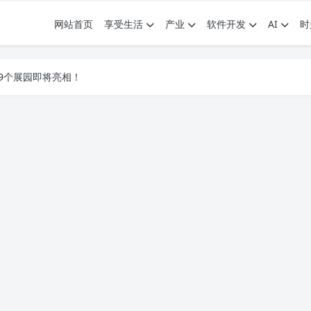
网站首页
享受生活
产业
软件开发
AI
时
.7G，压缩后仅738M，覆盖全场景技能
9个展园即将亮相！
.7G，压缩后仅738M，覆盖全场景技能
9个展园即将亮相！