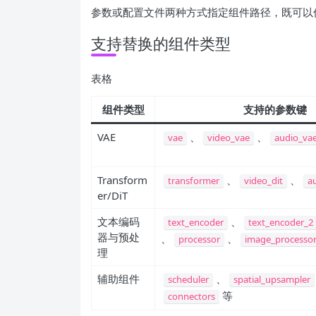
参数或配置文件两种方式指定组件路径，既可以传入 H
支持替换的组件类型
表格
组件类型
支持的参数键
VAE
、
、
vae
video_vae
audio_va
Transform
、
、
transformer
video_dit
au
er/DiT
文本编码
、
text_encoder
text_encoder_2
器与预处
、
、
processor
image_processo
理
辅助组件
、
scheduler
spatial_upsampler
等
connectors