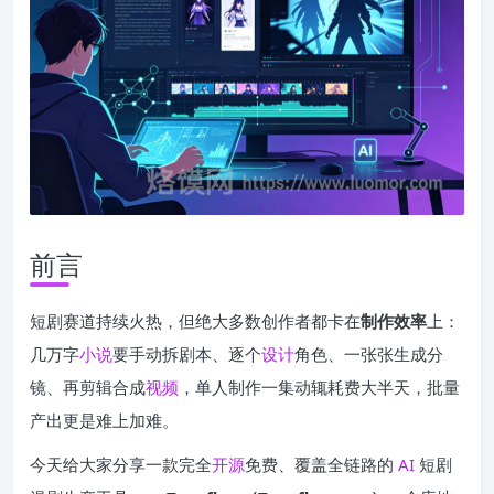
前言
短剧赛道持续火热，但绝大多数创作者都卡在
制作效率
上：
几万字
小说
要手动拆剧本、逐个
设计
角色、一张张生成分
镜、再剪辑合成
视频
，单人制作一集动辄耗费大半天，批量
产出更是难上加难。
今天给大家分享一款完全
开源
免费、覆盖全链路的
AI
短剧