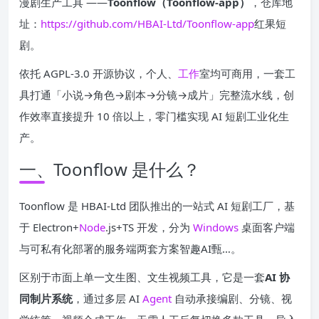
漫剧生产工具 ——
Toonflow（Toonflow-app）
，仓库地
址：
https://github.com/HBAI-Ltd/Toonflow-app
红果短
剧。
依托 AGPL-3.0 开源协议，个人、
工作
室均可商用，一套工
具打通「小说→角色→剧本→分镜→成片」完整流水线，创
作效率直接提升 10 倍以上，零门槛实现 AI 短剧工业化生
产。
一、Toonflow 是什么？
Toonflow 是 HBAI-Ltd 团队推出的一站式 AI 短剧工厂，基
于 Electron+
Node
.js+TS 开发，分为
Windows
桌面客户端
与可私有化部署的服务端两套方案智趣AI甄…。
区别于市面上单一文生图、文生视频工具，它是一套
AI 协
同制片系统
，通过多层 AI
Agent
自动承接编剧、分镜、视