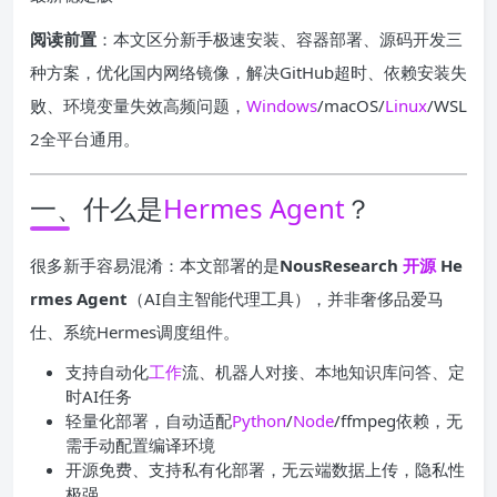
阅读前置
：本文区分新手极速安装、容器部署、源码开发三
种方案，优化国内网络镜像，解决GitHub超时、依赖安装失
败、环境变量失效高频问题，
Windows
/macOS/
Linux
/WSL
2全平台通用。
一、什么是
Hermes Agent
？
很多新手容易混淆：本文部署的是
NousResearch
开源
He
rmes Agent
（AI自主智能代理工具），并非奢侈品爱马
仕、系统Hermes调度组件。
支持自动化
工作
流、机器人对接、本地知识库问答、定
时AI任务
轻量化部署，自动适配
Python
/
Node
/ffmpeg依赖，无
需手动配置编译环境
开源免费、支持私有化部署，无云端数据上传，隐私性
极强