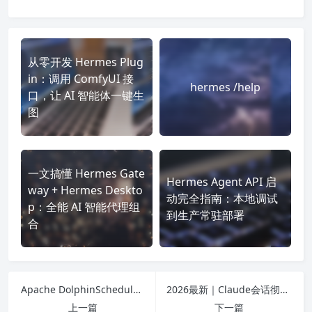
从零开发 Hermes Plug
in：调用 ComfyUI 接
hermes /help
口，让 AI 智能体一键生
图
一文搞懂 Hermes Gate
Hermes Agent API 启
way + Hermes Deskto
动完全指南：本地调试
p：全能 AI 智能代理组
到生产常驻部署
合
Apache DolphinScheduler：国产顶级开源分布式数据调度平台，大数据工作流编排首选
2026最新｜Claude会话彻底删除教程：单删/批量删/清空历史，避坑隐私要点全解
上一篇
下一篇