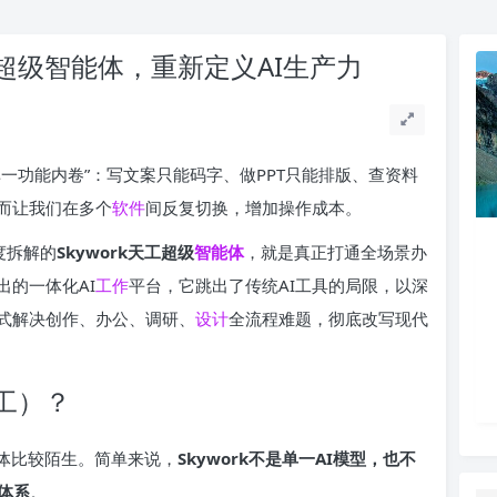
工超级智能体，重新定义AI生产力
一功能内卷”：写文案只能码字、做PPT只能排版、查资料
而让我们在多个
软件
间反复切换，增加操作成本。
度拆解的
Skywork天工超级
智能体
，就是真正打通全场景办
的一体化AI
工作
平台，它跳出了传统AI工具的局限，以深
式解决创作、办公、调研、
设计
全流程难题，彻底改写现代
天工）？
能体比较陌生。简单来说，
Skywork不是单一AI模型，也不
体系
。