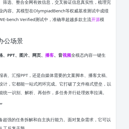
检索、筛选、整合全网有效信息，交叉验证信息真实性，梳理完
业内容。其模型在OlympiadBench等权威基准测试中成绩
E-bench Verified测试中，准确率超越多款主流
开源
模
有办公场景
格、PPT、图片、网页、
播客
、音
视频
全模态内容一键生
报表、汇报PPT，还是自媒体需要的文案脚本、播客文稿、
设计，它都能一站式闭环完成。它打破了文件格式壁垒，以
能统一识别、解析、再创作，多任务并行处理效率拉满。
”
k具备超强的任务拆解和自主执行能力。面对复杂需求，它可以
人工反复干预。