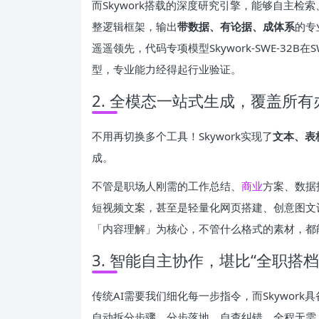
而Skywork搭载的深度研究引擎，能够自主
整逻辑框架，输出
带数据、有论据、成体系
的专
遥遥领先，代码专项模型Skywork-SWE-32B在SW
型，专业能力经得起行业验证。
2. 全模态一站式生成，覆盖所
不用再切换多个工具！Skywork实现了
文本、表
成。
不管是职场人刚需的工作总结、
商业
方案、数据
短视频文案，甚至是轻量化网页搭建、创意图文
「内容理解」为核心，不管什么格式的素材，都
3. 智能自主协作，堪比“全职搭档
传统AI需要我们细化每一步指令，而Skywor
自动拆分步骤、分步落地、自查纠错，全程无需