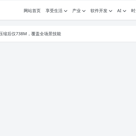
网站首页
享受生活
产业
软件开发
AI
时
.7G，压缩后仅738M，覆盖全场景技能
9个展园即将亮相！
.7G，压缩后仅738M，覆盖全场景技能
9个展园即将亮相！