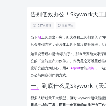
告别低效办公！Skywork天
527
次阅读
没有评论
当下
AI
工具层出不穷，但大多数工具都陷入了“单
只会堆砌内容，碎片化工具不仅没提升效率，反
如果说普通AI是“单项助手”，那今天要给大家深
公的「全能生产力伙伴」。作为昆仑万维重磅推出
度研究能力为核心，用AI
Agent
智能
架构
，一站
办公与内容创作的方式。
一、到底什么是Skywork（
很多人听过天工大模型，但对Skywork超级智
是单一功能工具，而是一套完整的AI生产力工作