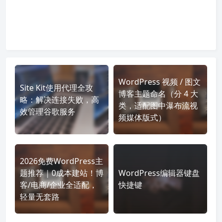
WordPress 视频 / 图文
Site Kit使用代理全攻
博客主题命名（分 4 大
略：解决连接失败，高
类，适配图中瀑布流视
效管理谷歌服务
频媒体版式）
2026免费WordPress主
题推荐｜0成本建站！博
WordPress编辑器键盘
客/电商/企业全适配，
快捷键
轻量无套路