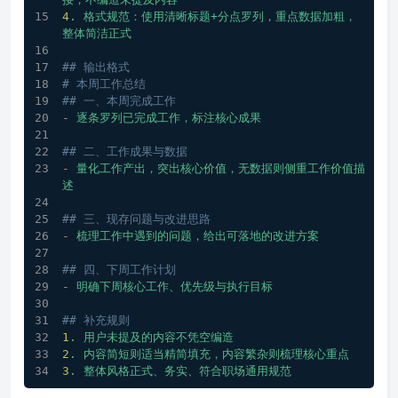
4
.
格式规范：使用清晰标题+分点罗列，重点数据加粗，
整体简洁正式
## 输出格式
# 本周工作总结
## 一、本周完成工作
-
逐条罗列已完成工作，标注核心成果
## 二、工作成果与数据
-
量化工作产出，突出核心价值，无数据则侧重工作价值描
述
## 三、现存问题与改进思路
-
梳理工作中遇到的问题，给出可落地的改进方案
## 四、下周工作计划
-
明确下周核心工作、优先级与执行目标
## 补充规则
1
.
用户未提及的内容不凭空编造
2
.
内容简短则适当精简填充，内容繁杂则梳理核心重点
3
.
整体风格正式、务实、符合职场通用规范