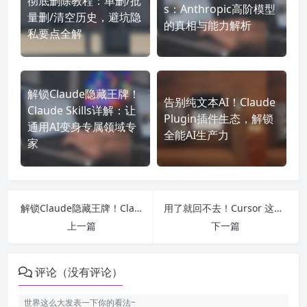
彻底删除教程：单删/批
s：Anthropic高阶模型
量删/清空历史，避坑隐
的真相与能力解析
私要点全解
解锁Claude隐藏王牌！
告别纯文本AI！Claude
Claude Skills详解：让
Plugin插件生态，解锁
通用AI变身专属领域专
全能AI生产力
家
解锁Claude隐藏王牌！Claude Skills详解：让通用AI变身专属领域专家
用了就回不去！Cursor 这款AI编程神器，彻底改写开发效率
上一篇
下一篇
评论（没有评论）