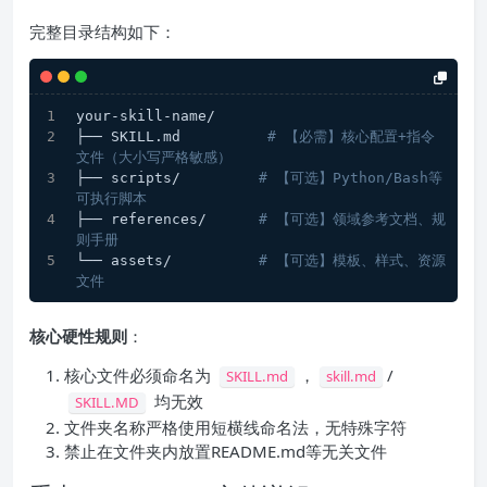
完整目录结构如下：
your-skill-name/
├── SKILL.md          
# 【必需】核心配置+指令
文件（大小写严格敏感）
├── scripts/         
# 【可选】Python/Bash等
可执行脚本
├── references/      
# 【可选】领域参考文档、规
则手册
└── assets/          
# 【可选】模板、样式、资源
文件
核心硬性规则
：
核心文件必须命名为
，
/
SKILL.md
skill.md
均无效
SKILL.MD
文件夹名称严格使用短横线命名法，无特殊字符
禁止在文件夹内放置README.md等无关文件