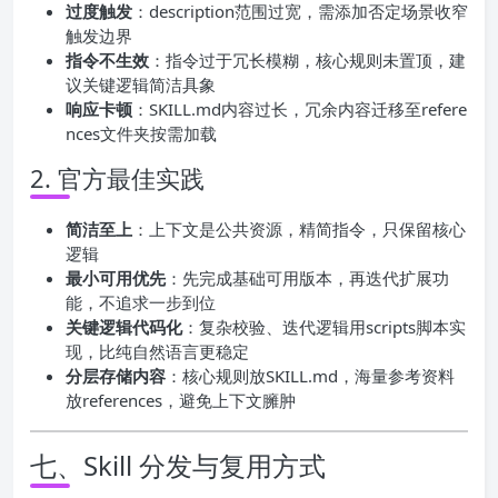
过度触发
：description范围过宽，需添加否定场景收窄
触发边界
指令不生效
：指令过于冗长模糊，核心规则未置顶，建
议关键逻辑简洁具象
响应卡顿
：SKILL.md内容过长，冗余内容迁移至refere
nces文件夹按需加载
2. 官方最佳实践
简洁至上
：上下文是公共资源，精简指令，只保留核心
逻辑
最小可用优先
：先完成基础可用版本，再迭代扩展功
能，不追求一步到位
关键逻辑代码化
：复杂校验、迭代逻辑用scripts脚本实
现，比纯自然语言更稳定
分层存储内容
：核心规则放SKILL.md，海量参考资料
放references，避免上下文臃肿
七、Skill 分发与复用方式