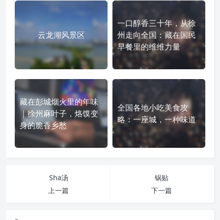
一口醇香三十年，从徐
云龙湖风景区
州走向全国：藏在国民
早餐里的维维力量
藏在彭城烟火里的年味
全国各地小吃美食攻
｜徐州麻叶子，烙馍变
略：一座城，一种味道
身的脆香乡愁
Sha汤
锅贴
上一篇
下一篇