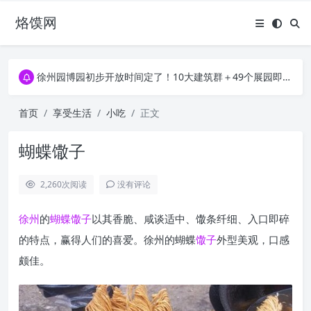
烙馍网
16796个OpenClaw Skills合集下载｜总2.7G，压缩后仅738M，覆盖全场景技能
徐州园博园初步开放时间定了！10大建筑群＋49个展园即将亮相！
16796个OpenClaw Skills合集下载｜总2.7G，压缩后仅738M，覆盖全场景技能
徐州园博园初步开放时间定了！10大建筑群＋49个展园即将亮相！
首页
享受生活
小吃
正文
蝴蝶馓子
2,260
次阅读
没有评论
徐州
的
蝴蝶馓子
以其香脆、咸谈适中、馓条纤细、入口即碎
的特点，赢得人们的喜爱。徐州的蝴蝶
馓子
外型美观，口感
颇佳。