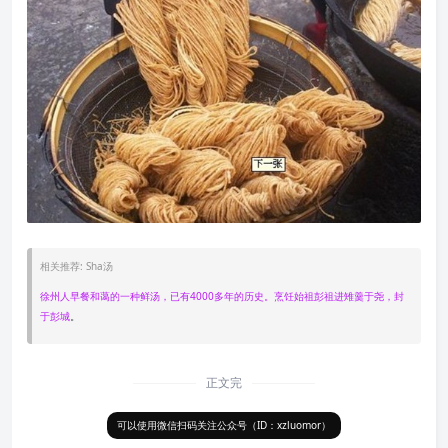
相关推荐: Sha汤
徐州人早餐和蔼的一种鲜汤，已有4000多年的历史。烹饪始祖彭祖进雉羹于尧，封
于
彭城
。
正文完
可以使用微信扫码关注公众号（ID：xzluomor）