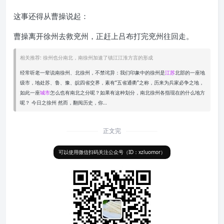
这事还得从曹操说起：
曹操离开徐州去救兖州，正赶上吕布打完兖州往回走。
相关推荐: 徐州也分南北，南徐州加速了镇江江淮方言的形成
经常听老一辈说南徐州、北徐州，不禁诧异：我们印象中的徐州是
江苏
北部的一座地
级市，地处苏、鲁、豫、皖四省交界，素有“五省通衢”之称，历来为兵家必争之地，
如此一座
城市
怎么也有南北之分呢？如果有这种划分，南北徐州各指现在的什么地方
呢？ 今日之徐州 然而，翻阅历史，你…
正文完
可以使用微信扫码关注公众号（ID：xzluomor）