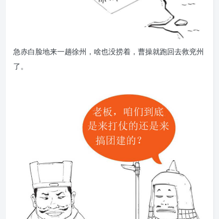
急赤白脸地来一趟徐州，啥也没捞着，曹操就跑回去救兖州
了。