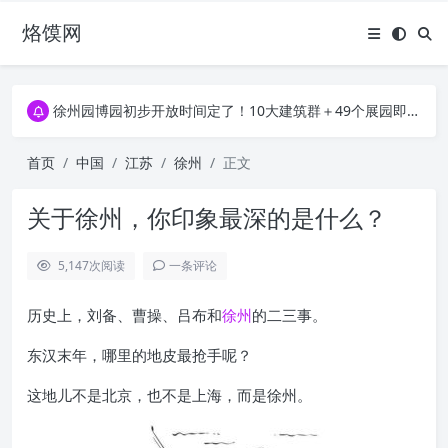
烙馍网
16796个OpenClaw Skills合集下载｜总2.7G，压缩后仅738M，覆盖全场景技能
徐州园博园初步开放时间定了！10大建筑群＋49个展园即将亮相！
16796个OpenClaw Skills合集下载｜总2.7G，压缩后仅738M，覆盖全场景技能
徐州园博园初步开放时间定了！10大建筑群＋49个展园即将亮相！
首页
中国
江苏
徐州
正文
关于徐州，你印象最深的是什么？
5,147
次阅读
一条评论
历史上，刘备、曹操、吕布和
徐州
的二三事。
东汉末年，哪里的地皮最抢手呢？
这地儿不是北京，也不是上海，而是徐州。