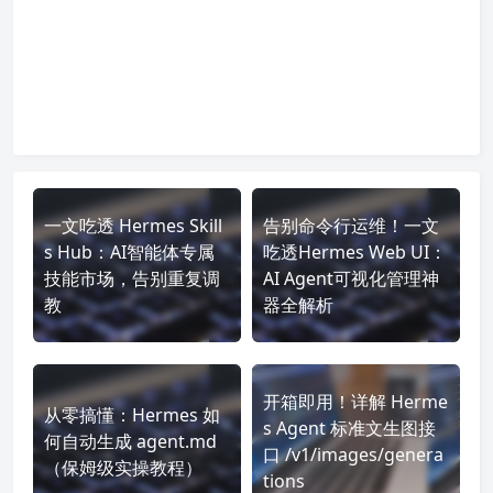
一文吃透 Hermes Skill
告别命令行运维！一文
s Hub：AI智能体专属
吃透Hermes Web UI：
技能市场，告别重复调
AI Agent可视化管理神
教
器全解析
开箱即用！详解 Herme
从零搞懂：Hermes 如
s Agent 标准文生图接
何自动生成 agent.md
口 /v1/images/genera
（保姆级实操教程）
tions