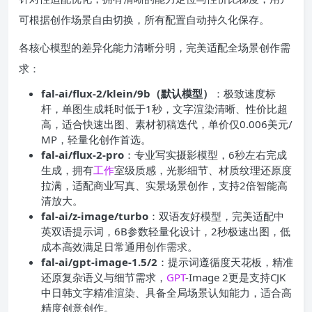
可根据创作场景自由切换，所有配置自动持久化保存。
各核心模型的差异化能力清晰分明，完美适配全场景创作需
求：
fal-ai/flux-2/klein/9b（默认模型）
：极致速度标
杆，单图生成耗时低于1秒，文字渲染清晰、性价比超
高，适合快速出图、素材初稿迭代，单价仅0.006美元/
MP，轻量化创作首选。
fal-ai/flux-2-pro
：专业写实摄影模型，6秒左右完成
生成，拥有
工作
室级质感，光影细节、材质纹理还原度
拉满，适配商业写真、实景场景创作，支持2倍智能高
清放大。
fal-ai/z-image/turbo
：双语友好模型，完美适配中
英双语提示词，6B参数轻量化设计，2秒极速出图，低
成本高效满足日常通用创作需求。
fal-ai/gpt-image-1.5/2
：提示词遵循度天花板，精准
还原复杂语义与细节需求，
GPT
-Image 2更是支持CJK
中日韩文字精准渲染、具备全局场景认知能力，适合高
精度创意创作。