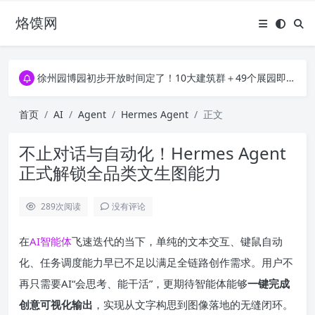
烙馍网
16796个OpenClaw Skills合集下载｜总2.7G，压缩后仅738M，覆盖全场景技能
徐州园博园初步开放时间定了！10大建筑群＋49个展园即将亮相！
16796个OpenClaw Skills合集下载｜总2.7G，压缩后仅738M，覆盖全场景技能
徐州园博园初步开放时间定了！10大建筑群＋49个展园即将亮相！
首页
AI
Agent
Hermes Agent
正文
不止对话与自动化！Hermes Agent
正式解锁全品类文生图能力
289
次阅读
没有评论
在
AI
智能体
飞速迭代的当下，单纯的文本交互、键鼠自动
化、任务调度能力早已不足以满足全链路创作需求。用户不
再只需要AI“会思考、能干活”，更期待智能体能够
一键完成
创意可视化输出
，实现从文字构思到图像落地的无缝闭环。