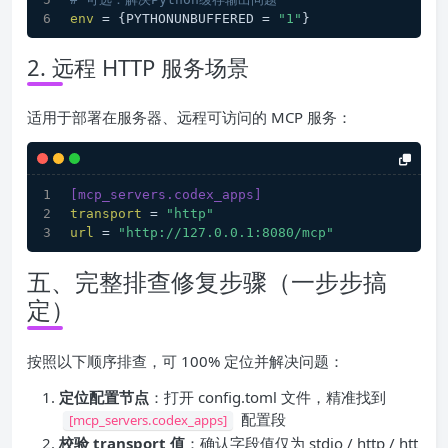
env
 = {PYTHONUNBUFFERED = 
"1"
}
2. 远程 HTTP 服务场景
适用于部署在服务器、远程可访问的 MCP 服务：
[mcp_servers.codex_apps]
transport
 = 
"http"
url
 = 
"http://127.0.0.1:8080/mcp"
五、完整排查修复步骤（一步步搞
定）
按照以下顺序排查，可 100% 定位并解决问题：
定位配置节点
：打开 config.toml 文件，精准找到
配置段
[mcp_servers.codex_apps]
校验 transport 值
：确认字段值仅为 stdio / http / htt