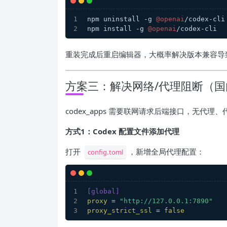
npm uninstall -g 
@openai
/codex-cli
npm install -g 
@openai
/codex-cli
重装完成后重启编辑器，大概率解决版本兼容导
方案三：解决网络/代理阻断（
codex_apps 需要联网请求后端接口，无代
方式1：Codex 配置文件添加代理
打开
，新增全局代理配置：
config.toml
[global]
proxy
 = 
"http://127.0.0.1:7890"
proxy_strict_ssl
 = 
false