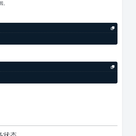
因。
务状态