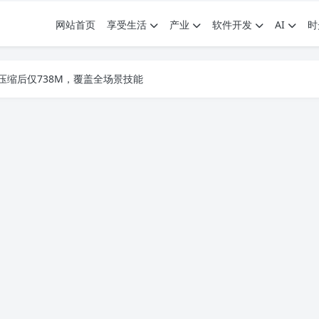
网站首页
享受生活
产业
软件开发
AI
时
.7G，压缩后仅738M，覆盖全场景技能
9个展园即将亮相！
.7G，压缩后仅738M，覆盖全场景技能
9个展园即将亮相！