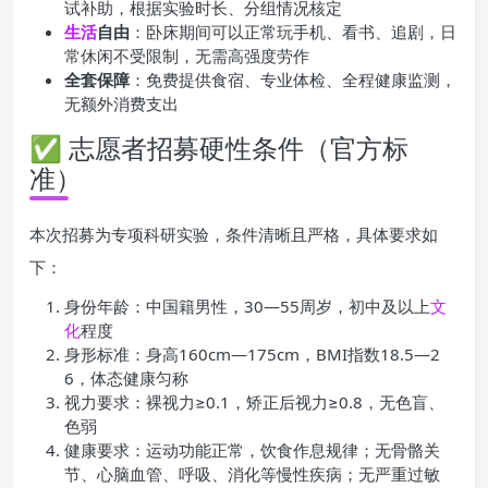
试补助，根据实验时长、分组情况核定
生活
自由
：卧床期间可以正常玩手机、看书、追剧，日
常休闲不受限制，无需高强度劳作
全套保障
：免费提供食宿、专业体检、全程健康监测，
无额外消费支出
✅ 志愿者招募硬性条件（官方标
准）
本次招募为专项科研实验，条件清晰且严格，具体要求如
下：
身份年龄：中国籍男性，30—55周岁，初中及以上
文
化
程度
身形标准：身高160cm—175cm，BMI指数18.5—2
6，体态健康匀称
视力要求：裸视力≥0.1，矫正后视力≥0.8，无色盲、
色弱
健康要求：运动功能正常，饮食作息规律；无骨骼关
节、心脑血管、呼吸、消化等慢性疾病；无严重过敏