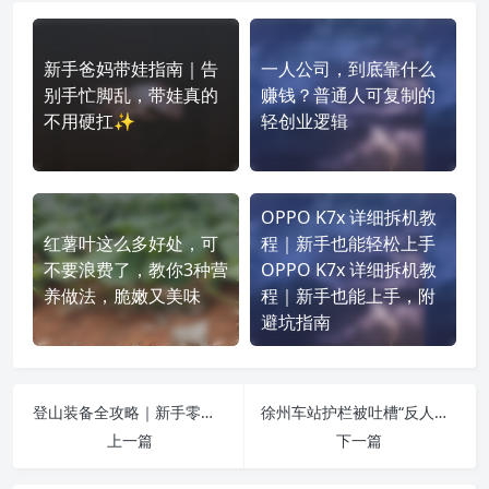
新手爸妈带娃指南｜告
一人公司，到底靠什么
别手忙脚乱，带娃真的
赚钱？普通人可复制的
不用硬扛✨
轻创业逻辑
OPPO K7x 详细拆机教
红薯叶这么多好处，可
程｜新手也能轻松上手
不要浪费了，教你3种营
OPPO K7x 详细拆机教
养做法，脆嫩又美味
程｜新手也能上手，附
避坑指南
登山装备全攻略｜新手零踩坑！从入门到进阶一站式清单✨
徐州车站护栏被吐槽“反人类”：好的公共设计，从来不是为难普通人
上一篇
下一篇