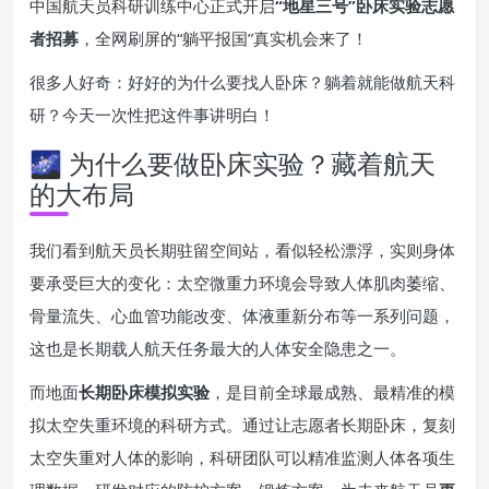
中国航天员科研训练中心正式开启
“地星三号”卧床实验志愿
者招募
，全网刷屏的“躺平报国”真实机会来了！
很多人好奇：好好的为什么要找人卧床？躺着就能做航天科
研？今天一次性把这件事讲明白！
🌌 为什么要做卧床实验？藏着航天
的大布局
我们看到航天员长期驻留空间站，看似轻松漂浮，实则身体
要承受巨大的变化：太空微重力环境会导致人体肌肉萎缩、
骨量流失、心血管功能改变、体液重新分布等一系列问题，
这也是长期载人航天任务最大的人体安全隐患之一。
而地面
长期卧床模拟实验
，是目前全球最成熟、最精准的模
拟太空失重环境的科研方式。通过让志愿者长期卧床，复刻
太空失重对人体的影响，科研团队可以精准监测人体各项生