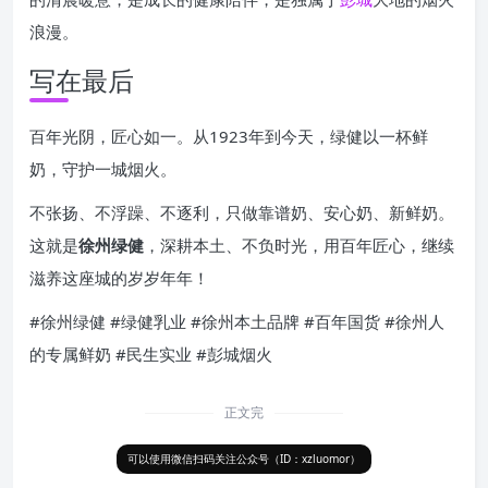
浪漫。
写在最后
百年光阴，匠心如一。从1923年到今天，绿健以一杯鲜
奶，守护一城烟火。
不张扬、不浮躁、不逐利，只做靠谱奶、安心奶、新鲜奶。
这就是
徐州绿健
，深耕本土、不负时光，用百年匠心，继续
滋养这座城的岁岁年年！
#徐州绿健 #绿健乳业 #徐州本土品牌 #百年国货 #徐州人
的专属鲜奶 #民生实业 #彭城烟火
正文完
可以使用微信扫码关注公众号（ID：xzluomor）