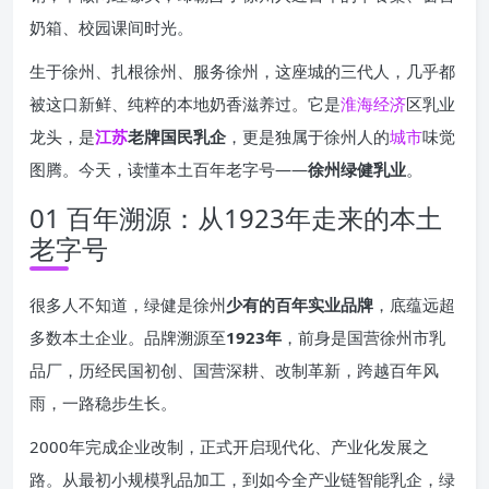
奶箱、校园课间时光。
生于徐州、扎根徐州、服务徐州，这座城的三代人，几乎都
被这口新鲜、纯粹的本地奶香滋养过。它是
淮海
经济
区乳业
龙头，是
江苏
老牌国民乳企
，更是独属于徐州人的
城市
味觉
图腾。今天，读懂本土百年老字号——
徐州绿健乳业
。
01 百年溯源：从1923年走来的本土
老字号
很多人不知道，绿健是徐州
少有的百年实业品牌
，底蕴远超
多数本土企业。品牌溯源至
1923年
，前身是国营徐州市乳
品厂，历经民国初创、国营深耕、改制革新，跨越百年风
雨，一路稳步生长。
2000年完成企业改制，正式开启现代化、产业化发展之
路。从最初小规模乳品加工，到如今全产业链智能乳企，绿