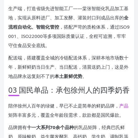
生产端，打造省级先进智能工厂——棠张智能化乳品加工基
地，实现从原料进厂、加工发酵、灌装封口到成品出库的
全
流程自动化、智能化管控
，搭配严苛的质检体系，通过ISO9
001、ISO22000等多项国际质量认证，全程可追溯，牢牢
守住食品安全底线。
配送端，搭建覆盖全城的冷链配送体系，深耕本地市场数十
年，新鲜鲜奶当日生产、当日配送，清晨送奶上门，这是外
地品牌永远复刻不了的
本土新鲜优势
。
03 国民单品：承包徐州人的四季奶香
陪伴徐州人百年的绿健，早已不止是简单的鲜奶品牌，
产品
矩阵丰富多元，覆盖全年龄段需求，款款都是国民爆款。
品牌拥有
十一大系列70余个品种
的乳品矩阵，经典巴氏鲜
奶、原味酸奶、益生菌发酵乳、高钙奶、学生奶、调制乳等