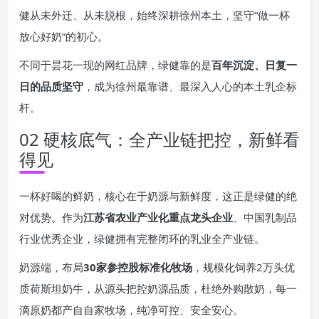
健从未外迁、从未脱根，始终深耕徐州本土，坚守“做一杯
放心好奶”的初心。
不同于昙花一现的网红品牌，绿健靠的是
百年沉淀、日复一
日的品质坚守
，成为徐州最靠谱、最深入人心的本土乳企标
杆。
02 硬核底气：全产业链把控，新鲜看
得见
一杯好喝的鲜奶，核心在于奶源与新鲜度，这正是绿健的绝
对优势。作为
江苏省农业产业化重点龙头企业
、中国乳制品
行业优秀企业，绿健拥有完整闭环的乳业全产业链。
奶源端，布局
30家参控股标准化牧场
，规模化饲养2万头优
质荷斯坦奶牛，从源头把控奶源品质，杜绝外购散奶，每一
滴原奶都产自自家牧场，纯净可控、安全安心。