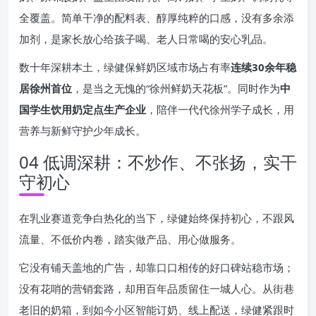
全覆盖。简单干净的配料表、醇厚纯粹的口感，没有多余添
加剂，是家长放心给孩子喝、老人日常喝的安心乳品。
数十年深耕本土，绿健保鲜奶区域市场占有率
连续30余年稳
居徐州首位
，是当之无愧的“徐州鲜奶天花板”。同时作为
中
国学生饮用奶定点生产企业
，陪伴一代代徐州学子成长，用
营养与新鲜守护少年成长。
04 低调深耕：不炒作、不张扬，实干
守初心
在乳业赛道竞争白热化的当下，绿健始终保持初心，不跟风
流量、不低价内卷，踏实做产品、用心做服务。
它没有铺天盖地的广告，却靠口口相传的好口碑站稳市场；
没有花哨的营销套路，却用百年品质留住一城人心。从街巷
老旧的奶箱，到如今小区智能订奶、线上配送，绿健紧跟时