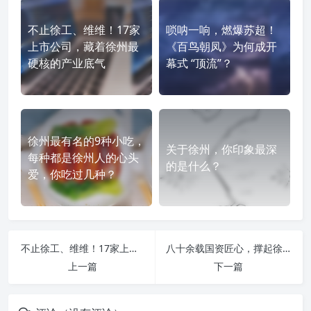
不止徐工、维维！17家
唢呐一响，燃爆苏超！
上市公司，藏着徐州最
《百鸟朝凤》为何成开
硬核的产业底气
幕式 “顶流”？
徐州最有名的9种小吃，
关于徐州，你印象最深
每种都是徐州人的心头
的是什么？
爱，你吃过几种？
不止徐工、维维！17家上市公司，藏着徐州最硬核的产业底气
八十余载国资匠心，撑起徐州财税脊梁：低调实力派——徐州卷烟厂
上一篇
下一篇