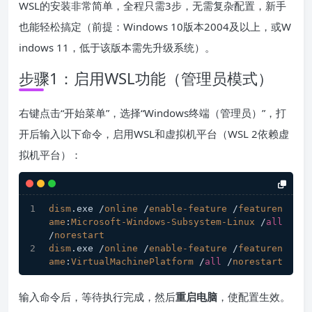
WSL的安装非常简单，全程只需3步，无需复杂配置，新手
也能轻松搞定（前提：Windows 10版本2004及以上，或W
indows 11，低于该版本需先升级系统）。
步骤1：启用WSL功能（管理员模式）
右键点击“开始菜单”，选择“Windows终端（管理员）”，打
开后输入以下命令，启用WSL和虚拟机平台（WSL 2依赖虚
拟机平台）：
dism
.exe
 /
online
 /
enable-feature
 /
featuren
ame
:
Microsoft-Windows-Subsystem-Linux
 /
all
/
norestart
dism
.exe
 /
online
 /
enable-feature
 /
featuren
ame
:
VirtualMachinePlatform
 /
all
 /
norestart
输入命令后，等待执行完成，然后
重启电脑
，使配置生效。