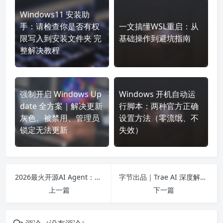
Windows11 安装助
手：请检查你是否有权
一文搞懂WSL重启：从
限写入到安装文件夹 完
基础操作到避坑指南
整解决教程
强制开启 Windows Up
Windows 开机自动运
date 全方案｜解决更新
行脚本：两种官方正确
灰色、被禁用、管理员
设置方法（零流氓、不
锁定无法更新
失效）
2026最火开源AI Agent：Hermes Agent 深度解析，会自我进化的终身数字伙伴
字节出品｜Trae AI 深度解析：重新定义AI原生编程，新手也能高效上手
上一篇
下一篇