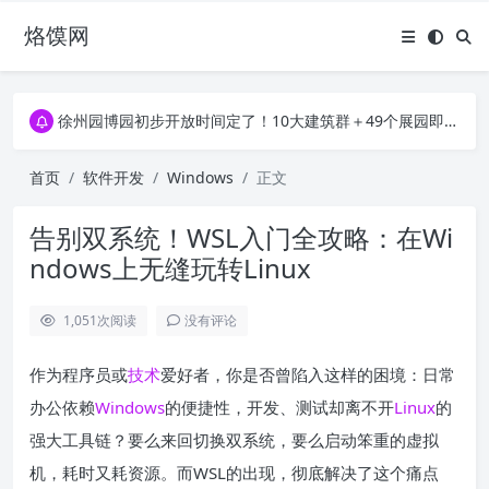
烙馍网
16796个OpenClaw Skills合集下载｜总2.7G，压缩后仅738M，覆盖全场景技能
徐州园博园初步开放时间定了！10大建筑群＋49个展园即将亮相！
16796个OpenClaw Skills合集下载｜总2.7G，压缩后仅738M，覆盖全场景技能
徐州园博园初步开放时间定了！10大建筑群＋49个展园即将亮相！
首页
软件开发
Windows
正文
告别双系统！WSL入门全攻略：在Wi
ndows上无缝玩转Linux
1,051
次阅读
没有评论
作为程序员或
技术
爱好者，你是否曾陷入这样的困境：日常
办公依赖
Windows
的便捷性，开发、测试却离不开
Linux
的
强大工具链？要么来回切换双系统，要么启动笨重的虚拟
机，耗时又耗资源。而WSL的出现，彻底解决了这个痛点