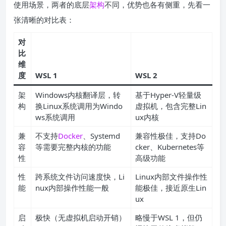
使用场景，两者的底层
架构
不同，优势也各有侧重，先看一
张清晰的对比表：
对
比
维
度
WSL 1
WSL 2
架
Windows内核翻译层，转
基于Hyper-V轻量级
构
换Linux系统调用为Windo
虚拟机，包含完整Lin
ws系统调用
ux内核
兼
不支持
Docker
、Systemd
兼容性极佳，支持Do
容
等需要完整内核的功能
cker、Kubernetes等
性
高级功能
性
跨系统文件访问速度快，Li
Linux内部文件操作性
能
nux内部操作性能一般
能极佳，接近原生Lin
ux
启
极快（无虚拟机启动开销）
略慢于WSL 1，但仍