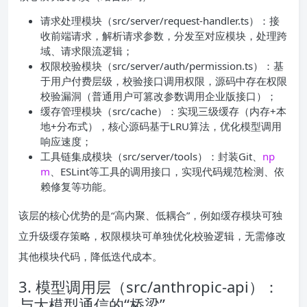
请求处理模块（src/server/request-handler.ts）：接
收前端请求，解析请求参数，分发至对应模块，处理跨
域、请求限流逻辑；
权限校验模块（src/server/auth/permission.ts）：基
于用户付费层级，校验接口调用权限，源码中存在权限
校验漏洞（普通用户可篡改参数调用企业版接口）；
缓存管理模块（src/cache）：实现三级缓存（内存+本
地+分布式），核心源码基于LRU算法，优化模型调用
响应速度；
工具链集成模块（src/server/tools）：封装Git、
np
m
、ESLint等工具的调用接口，实现代码规范检测、依
赖修复等功能。
该层的核心优势的是“高内聚、低耦合”，例如缓存模块可独
立升级缓存策略，权限模块可单独优化校验逻辑，无需修改
其他模块代码，降低迭代成本。
3. 模型调用层（src/anthropic-api）：
与大模型通信的“桥梁”