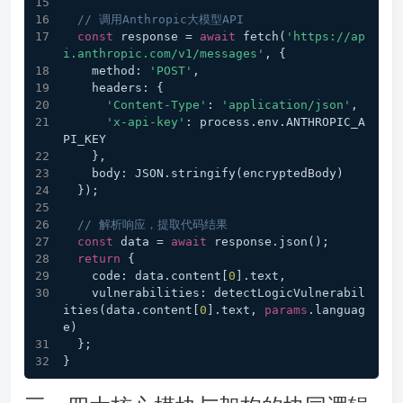
// 调用Anthropic大模型API
const
 response = 
await
 fetch(
'https://ap
i.anthropic.com/v1/messages'
, {
    method: 
'POST'
,
    headers: {
'Content-Type'
: 
'application/json'
,
'x-api-key'
: process.env.ANTHROPIC_A
PI_KEY
    },
    body: JSON.stringify(encryptedBody)
  });
// 解析响应，提取代码结果
const
 data = 
await
 response.json();
return
 {
    code: data.content[
0
].text,
    vulnerabilities: detectLogicVulnerabil
ities(data.content[
0
].text, 
params
.languag
e)
  };
}