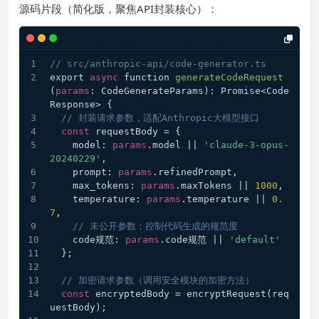
源码片段（简化版，聚焦API封装核心）：
// src/anthropic-api/code-generator.ts
export 
async
 function 
generateCodeRequest
(
params
: CodeGenerateParams
): Promise<Code
Response>
 {
// 封装请求参数，适配Anthropic大模型接口
const
 requestBody = {
    model: 
params
.model || 
'claude-3-opus-
20240229'
,
    prompt: 
params
.refinedPrompt,
    max_tokens: 
params
.maxTokens || 
1000
,
    temperature: 
params
.temperature || 
0.
7
,
// 未公开参数：控制代码生成的规范度
    code规范: 
params
.code规范 || 
'default'
  };
// 加密请求参数（调用安全模块的加密方法）
const
 encryptedBody = encryptRequest(req
uestBody);